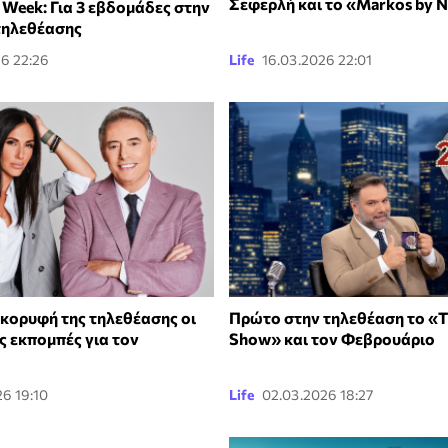
Σεφερλή και το «Markos by N
e Week: Για 3 εβδομάδες στην
τηλεθέασης
26 22:26
Life
16.03.2026 22:01
κορυφή της τηλεθέασης οι
Πρώτο στην τηλεθέαση το «T
ς εκπομπές για τον
Show» και τον Φεβρουάριο
6 19:10
Life
02.03.2026 18:27