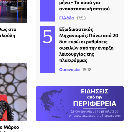
μήνα - Τα ποσά για
ανακατασκευή σπιτιού
Ελλάδα
17:53
Εξωδικαστικός
Φως στο
Μηχανισμός: Πάνω από 20
κολούλη
δισ. ευρώ οι ρυθμίσεις
οφειλών από την έναρξη
λειτουργίας της
πλατφόρμας
Οικονομία
15:18
το Μάρκο