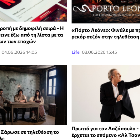
τροπή με δημοφιλή σειρά - H
«Πόρτο Λεόνε»: Φινάλε με π
εινε έξω από τη λίστα με τα
ρεκόρ σεζόν στην τηλεθέαση
λων των εποχών
04.06.2026 14:05
Life
03.06.2026 15:45
Πρωτιά για τον Λαζόπουλο -
 Σάρωσε σε τηλεθέαση το
έρχεται το επόμενο «Αλ Τσαν
λε