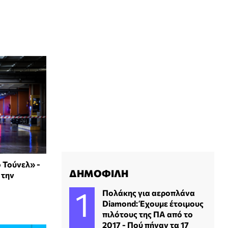
 Τούνελ» -
ΔΗΜΟΦΙΛΗ
 την
Πολάκης για αεροπλάνα
Diamond: Έχουμε έτοιμους
πιλότους της ΠΑ από το
2017 - Πού πήγαν τα 17