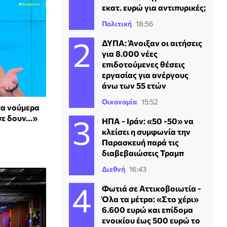
εκατ. ευρώ για αντιπυρικές;
Πολιτική
18:56
ΔΥΠΑ: Άνοιξαν οι αιτήσεις
για 8.000 νέες
επιδοτούμενες θέσεις
εργασίας για ανέργους
άνω των 55 ετών
Οικονομία
15:52
τα νούμερα
 σε δουν…»
ΗΠΑ - Ιράν: «50 -50» να
κλείσει η συμφωνία την
Παρασκευή παρά τις
διαβεβαιώσεις Τραμπ
Διεθνή
16:43
Φωτιά σε Αττικοβοιωτία -
Όλα τα μέτρα: «Στο χέρι»
6.600 ευρώ και επίδομα
ενοικίου έως 500 ευρώ το