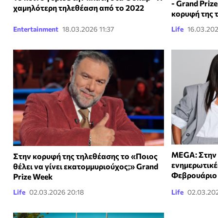
- Grand Priz
χαμηλότερη τηλεθέαση από το 2022
κορυφή της 
Entertainment
18.03.2026 11:37
Life
16.03.20
MEGA: Στην 
Στην κορυφή της τηλεθέασης το «Ποιος
ενημερωτικέ
θέλει να γίνει εκατομμυριούχος;» Grand
Φεβρουάριο
Prize Week
Life
02.03.2026 20:18
Life
02.03.202