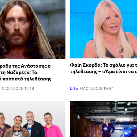
Φαίη Σκορδά: Το σχόλιο για 
ράδυ της Ανάστασης ο
τηλεθέασης – «Άμα είναι να
 τη Ναζαρέτ»: Το
ό ποσοστό τηλεθέασης
12.04.2026 12:18
Life
07.04.2026 19:34