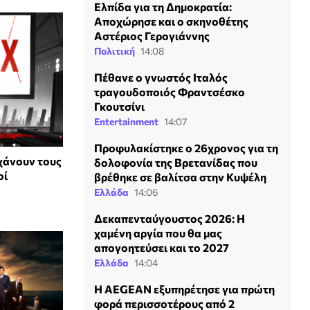
Ελπίδα για τη Δημοκρατία:
Αποχώρησε και ο σκηνοθέτης
Αστέριος Γερογιάννης
Πολιτική
14:08
Πέθανε ο γνωστός Ιταλός
τραγουδοποιός Φραντσέσκο
Γκουτσίνι
Entertainment
14:07
Προφυλακίστηκε ο 26χρονος για τη
 χάνουν τους
δολοφονία της Βρετανίδας που
οί
βρέθηκε σε βαλίτσα στην Κυψέλη
Ελλάδα
14:06
Δεκαπενταύγουστος 2026: Η
χαμένη αργία που θα μας
απογοητεύσει και το 2027
Ελλάδα
14:04
Η AEGEAN εξυπηρέτησε για πρώτη
φορά περισσοτέρους από 2