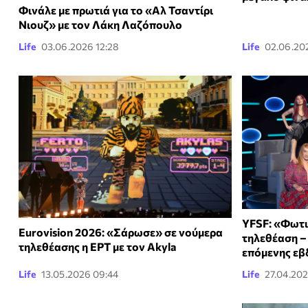
Φινάλε με πρωτιά για το «Αλ Τσαντίρι
Νιουζ» με τον Λάκη Λαζόπουλο
Life
03.06.2026 12:28
Life
02.06.202
YFSF: «Φωτι
Eurovision 2026: «Σάρωσε» σε νούμερα
τηλεθέαση – 
τηλεθέασης η ΕΡΤ με τον Akyla
επόμενης ε
Life
13.05.2026 09:44
Life
27.04.20