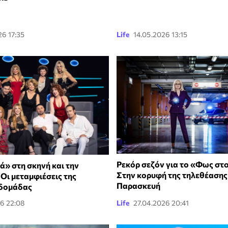
6 17:35
Life
14.05.2026 13:15
Ρεκόρ σεζόν για το «Φως στο
ά» στη σκηνή και την
Στην κορυφή της τηλεθέασης
Οι μεταμφιέσεις της
Παρασκευή
βδομάδας
26 22:08
Life
27.04.2026 20:41