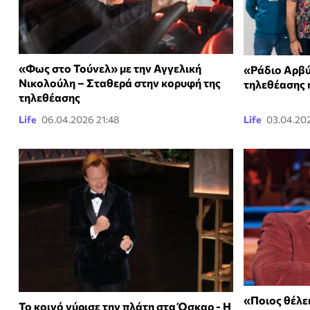
«Φως στο Τούνελ» με την Αγγελική
«Ράδιο Αρβύ
Νικολούλη – Σταθερά στην κορυφή της
τηλεθέασης 
τηλεθέασης
Life
06.04.2026 21:48
Life
03.04.20
«Ποιος θέλει
Το κοινό γύρισε την πλάτη στα Όσκαρ - Η