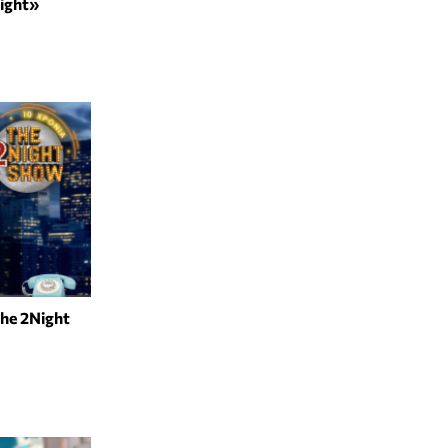
ight»
he 2Night