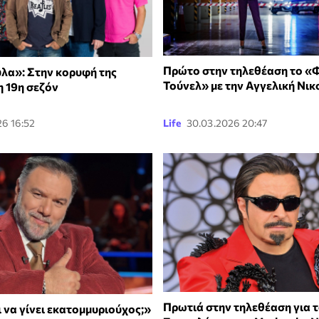
Πρώτο στην τηλεθέαση το «
λα»: Στην κορυφή της
Τούνελ» με την Αγγελική Νι
η 19η σεζόν
26 16:52
Life
30.03.2026 20:47
Πρωτιά στην τηλεθέαση για 
 να γίνει εκατομμυριούχος;»