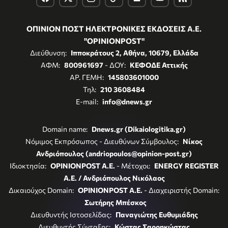
ΟΠΙΝΙΟΝ ΠΟΣΤ ΗΛΕΚΤΡΟΝΙΚΕΣ ΕΚΔΟΣΕΙΣ Α.Ε.
"OPINIONPOST"
Διεύθυνση:
Ιπποκράτους 2, Αθήνα, 10679, Ελλάδα
ΑΦΜ:
800961697
- ΔΟΥ:
ΚΕΦΟΔΕ Αττικής
ΑΡ. ΓΕΜΗ:
145803601000
Τηλ:
210 3608484
E-mail:
info@dnews.gr
Domain name:
Dnews.gr (Dikaiologitika.gr)
Νόμιμος Εκπρόσωπος - Διευθύνων Σύμβουλος:
Νίκος
Ανδριόπουλος (andriopoulos@opinion-post.gr)
Ιδιοκτησία:
OPINIONPOST A.E.
- Μέτοχοι:
ENERGY REGISTER
Α.Ε. / Ανδριόπουλος Νικόλαος
Δικαιούχος Domain:
OPINIONPOST A.E.
- Διαχειριστής Domain:
Σωτήρης Μπέσκος
Διευθυντής Ιστοσελίδας:
Παναγιώτης Ευθυμιάδης
Διευθυντής Σύνταξης:
Κώστας Σαρρηκώστας