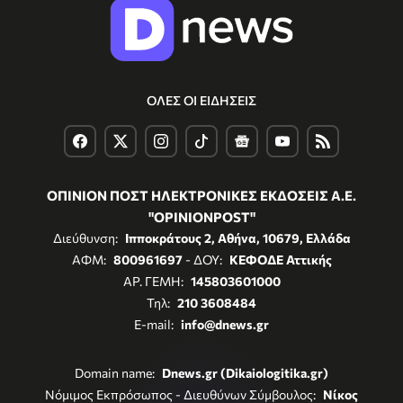
ΟΛΕΣ ΟΙ ΕΙΔΗΣΕΙΣ
ΟΠΙΝΙΟΝ ΠΟΣΤ ΗΛΕΚΤΡΟΝΙΚΕΣ ΕΚΔΟΣΕΙΣ Α.Ε.
"OPINIONPOST"
Διεύθυνση:
Ιπποκράτους 2, Αθήνα, 10679, Ελλάδα
ΑΦΜ:
800961697
- ΔΟΥ:
ΚΕΦΟΔΕ Αττικής
ΑΡ. ΓΕΜΗ:
145803601000
Τηλ:
210 3608484
E-mail:
info@dnews.gr
Domain name:
Dnews.gr (Dikaiologitika.gr)
Νόμιμος Εκπρόσωπος - Διευθύνων Σύμβουλος:
Νίκος