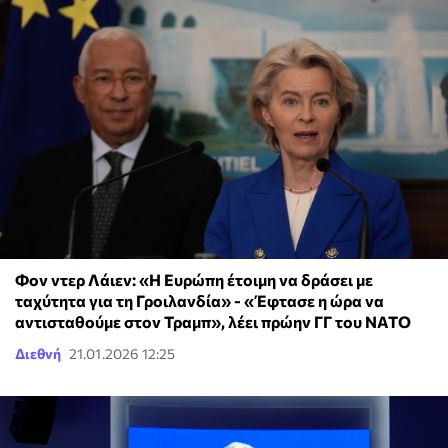
Φον ντερ Λάιεν: «Η Ευρώπη έτοιμη να δράσει με
ταχύτητα για τη Γροιλανδία» - «Έφτασε η ώρα να
αντισταθούμε στον Τραμπ», λέει πρώην ΓΓ του ΝΑΤΟ
Διεθνή
21.01.2026 12:25