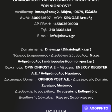
"OPINIONPOST"
Διεύθυνση:
Ιπποκράτους 2, Αθήνα, 10679, Ελλάδα
ΑΦΜ:
800961697
- ΔΟΥ:
ΚΕΦΟΔΕ Αττικής
ΑΡ. ΓΕΜΗ:
145803601000
Τηλ:
210 3608484
E-mail:
info@dnews.gr
Domain name:
Dnews.gr (Dikaiologitika.gr)
Νόμιμος Εκπρόσωπος - Διευθύνων Σύμβουλος:
Νίκος
Ανδριόπουλος (andriopoulos@opinion-post.gr)
Ιδιοκτησία:
OPINIONPOST A.E.
- Μέτοχοι:
ENERGY REGISTER
Α.Ε. / Ανδριόπουλος Νικόλαος
Δικαιούχος Domain:
OPINIONPOST A.E.
- Διαχειριστής Domain:
Σωτήρης Μπέσκος
Διευθυντής Ιστοσελίδας:
Παναγιώτης Ευθυμιάδης
Διευθυντής Σύνταξης:
Κώστας Σαρρηκώστας
ΑΠΟΡΡΗΤΟ
ΤΑΥΤΟΤΗΤΑ