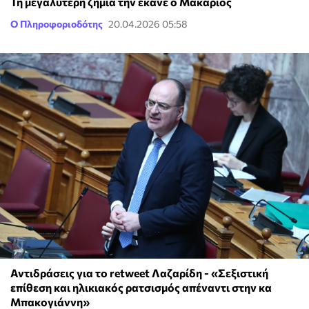
Τη μεγαλύτερη ζημιά την έκανε ο Μακάριος
Ο Πληροφοριοδότης
20.04.2026 05:58
Αντιδράσεις για το retweet Λαζαρίδη - «Σεξιστική
επίθεση και ηλικιακός ρατσισμός απέναντι στην κα
Μπακογιάννη»