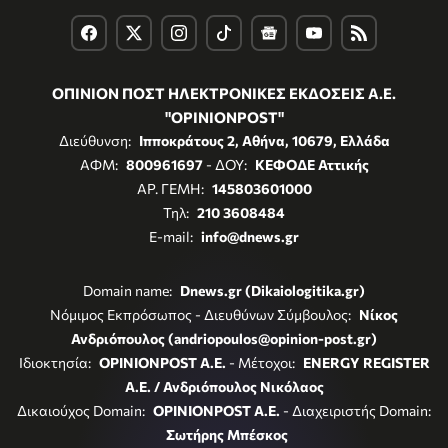
ΟΠΙΝΙΟΝ ΠΟΣΤ ΗΛΕΚΤΡΟΝΙΚΕΣ ΕΚΔΟΣΕΙΣ Α.Ε.
"OPINIONPOST"
Διεύθυνση:
Ιπποκράτους 2, Αθήνα, 10679, Ελλάδα
ΑΦΜ:
800961697
- ΔΟΥ:
ΚΕΦΟΔΕ Αττικής
ΑΡ. ΓΕΜΗ:
145803601000
Τηλ:
210 3608484
E-mail:
info@dnews.gr
Domain name:
Dnews.gr (Dikaiologitika.gr)
Νόμιμος Εκπρόσωπος - Διευθύνων Σύμβουλος:
Νίκος
Ανδριόπουλος (andriopoulos@opinion-post.gr)
Ιδιοκτησία:
OPINIONPOST A.E.
- Μέτοχοι:
ENERGY REGISTER
Α.Ε. / Ανδριόπουλος Νικόλαος
Δικαιούχος Domain:
OPINIONPOST A.E.
- Διαχειριστής Domain:
Σωτήρης Μπέσκος