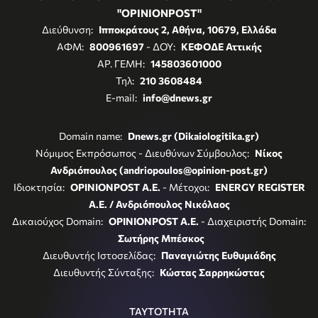
"OPINIONPOST"
Διεύθυνση:
Ιπποκράτους 2, Αθήνα, 10679, Ελλάδα
ΑΦΜ:
800961697
- ΔΟΥ:
ΚΕΦΟΔΕ Αττικής
ΑΡ. ΓΕΜΗ:
145803601000
Τηλ:
210 3608484
E-mail:
info@dnews.gr
Domain name:
Dnews.gr (Dikaiologitika.gr)
Νόμιμος Εκπρόσωπος - Διευθύνων Σύμβουλος:
Νίκος
Ανδριόπουλος (andriopoulos@opinion-post.gr)
Ιδιοκτησία:
OPINIONPOST A.E.
- Μέτοχοι:
ENERGY REGISTER
Α.Ε. / Ανδριόπουλος Νικόλαος
Δικαιούχος Domain:
OPINIONPOST A.E.
- Διαχειριστής Domain:
Σωτήρης Μπέσκος
Διευθυντής Ιστοσελίδας:
Παναγιώτης Ευθυμιάδης
Διευθυντής Σύνταξης:
Κώστας Σαρρηκώστας
ΤΑΥΤΟΤΗΤΑ