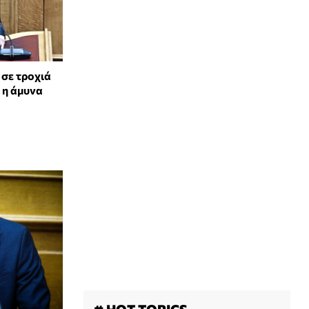
 σε τροχιά
 η άμυνα