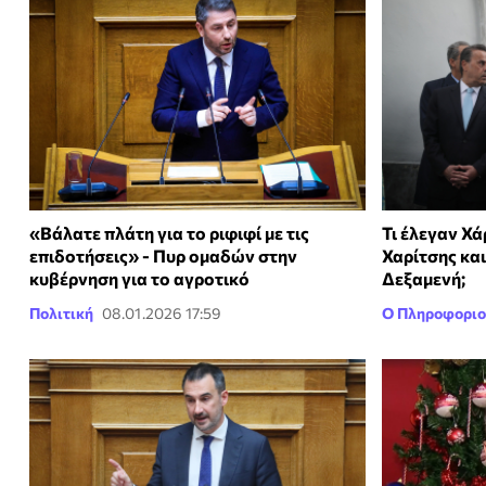
«Βάλατε πλάτη για το ριφιφί με τις
Τι έλεγαν Χ
επιδοτήσεις» - Πυρ ομαδών στην
Χαρίτσης κα
κυβέρνηση για το αγροτικό
Δεξαμενή;
Πολιτική
08.01.2026 17:59
Ο Πληροφοριο