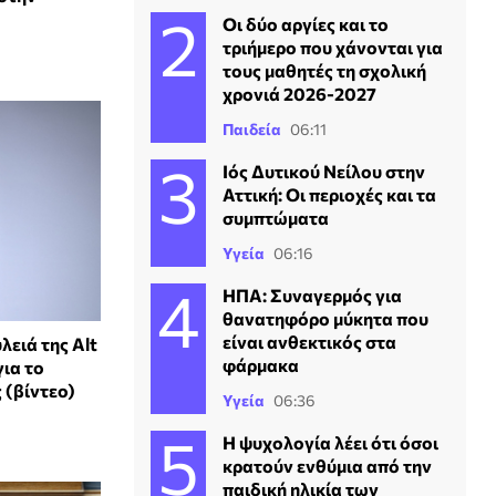
Οι δύο αργίες και το
τριήμερο που χάνονται για
τους μαθητές τη σχολική
χρονιά 2026-2027
Παιδεία
06:11
Ιός Δυτικού Νείλου στην
Αττική: Οι περιοχές και τα
συμπτώματα
Υγεία
06:16
ΗΠΑ: Συναγερμός για
θανατηφόρο μύκητα που
είναι ανθεκτικός στα
λειά της Alt
φάρμακα
για το
 (βίντεο)
Υγεία
06:36
Η ψυχολογία λέει ότι όσοι
κρατούν ενθύμια από την
παιδική ηλικία των