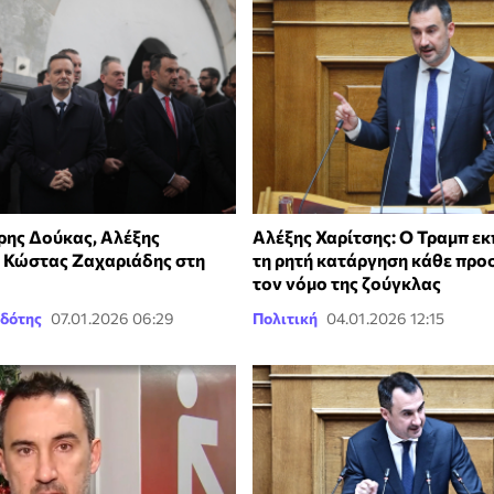
άρης Δούκας, Αλέξης
Αλέξης Χαρίτσης: Ο Τραμπ ε
ι Κώστας Ζαχαριάδης στη
τη ρητή κατάργηση κάθε προ
τον νόμο της ζούγκλας
δότης
07.01.2026 06:29
Πολιτική
04.01.2026 12:15