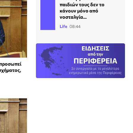
παιδιών τους δεν το
κάνουν μόνο από
νοσταλγία...
Life
08:44
κπροσωπεί
σχήματος,