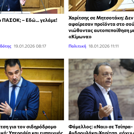
Χαρίτσης σε Μητσοτάκη: Δεν
 ΠΑΣΟΚ; – Εδώ... γελάμε!
αφαίρεσαν προϊόντα στο σού
νιώθοντας αυτοπεποίθηση μ
«Κίμωνα»
δότης
19.01.2026 08:17
Πολιτική
18.01.2026 11:11
τση για τον σιδηρόδρομο
Φάμελλος: «Ναι» σε Τσίπρα-
ικό: Υπεροψία και εμπαιγμός
Ανδρουλάκη-Χαρίτση, «όχι» 