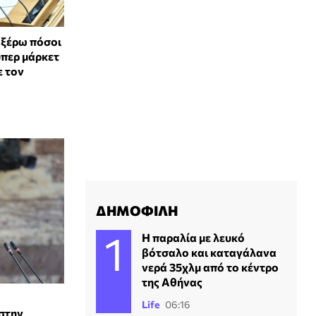
 ξέρω πόσοι
περ μάρκετ
ε τον
ΔΗΜΟΦΙΛΗ
Η παραλία με λευκό
βότσαλο και καταγάλανα
νερά 35χλμ από το κέντρο
της Αθήνας
Life
06:16
στην