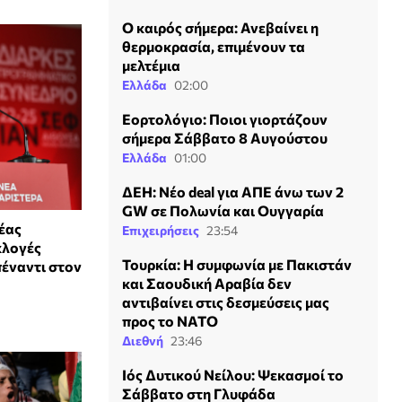
Ο καιρός σήμερα: Ανεβαίνει η
θερμοκρασία, επιμένουν τα
μελτέμια
Ελλάδα
02:00
Εορτολόγιο: Ποιοι γιορτάζουν
σήμερα Σάββατο 8 Αυγούστου
Ελλάδα
01:00
ΔΕΗ: Νέο deal για ΑΠΕ άνω των 2
GW σε Πολωνία και Ουγγαρία
έας
Επιχειρήσεις
23:54
κλογές
Τουρκία: Η συμφωνία με Πακιστάν
πέναντι στον
και Σαουδική Αραβία δεν
αντιβαίνει στις δεσμεύσεις μας
προς το ΝΑΤΟ
Διεθνή
23:46
Ιός Δυτικού Νείλου: Ψεκασμοί το
Σάββατο στη Γλυφάδα