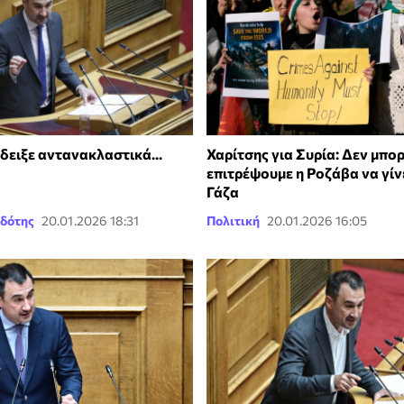
δειξε αντανακλαστικά...
Χαρίτσης για Συρία: Δεν μπο
επιτρέψουμε η Ροζάβα να γίνε
Γάζα
δότης
20.01.2026 18:31
Πολιτική
20.01.2026 16:05