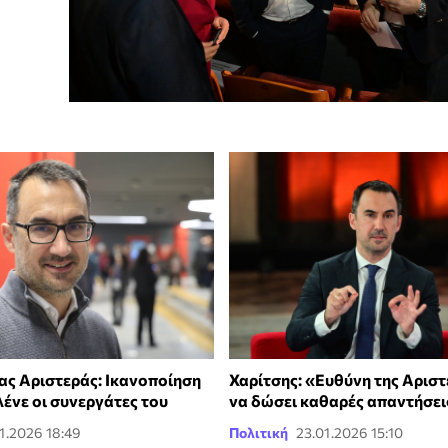
ας Αριστεράς: Ικανοποίηση
Χαρίτσης: «Ευθύνη της Αριστ
 λένε οι συνεργάτες του
να δώσει καθαρές απαντήσει
1.2026 18:49
Πολιτική
23.01.2026 15:10