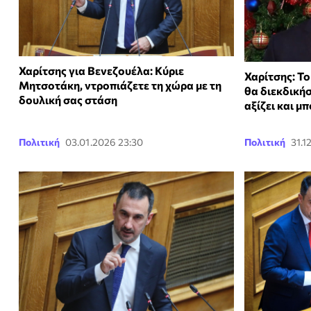
Χαρίτσης για Βενεζουέλα: Κύριε
Χαρίτσης: Το
Μητσοτάκη, ντροπιάζετε τη χώρα με τη
θα διεκδική
δουλική σας στάση
αξίζει και μ
Πολιτική
03.01.2026 23:30
Πολιτική
31.1