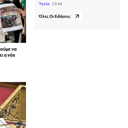
Υγεία
23:44
Όλες Οι Ειδήσεις
ρούμε να
ι η νέα