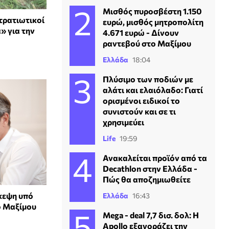
Μισθός πυροσβέστη 1.150
τρατιωτικοί
ευρώ, μισθός μητροπολίτη
» για την
4.671 ευρώ - Δίνουν
ραντεβού στο Μαξίμου
Ελλάδα
18:04
Πλύσιμο των ποδιών με
αλάτι και ελαιόλαδο: Γιατί
ορισμένοι ειδικοί το
συνιστούν και σε τι
χρησιμεύει
Life
19:59
Ανακαλείται προϊόν από τα
Decathlon στην Ελλάδα -
Πώς θα αποζημιωθείτε
κεψη υπό
Ελλάδα
16:43
ο Μαξίμου
Mega - deal 7,7 δισ. δολ: Η
Apollo εξαγοράζει την