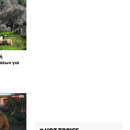
ή
σεων για