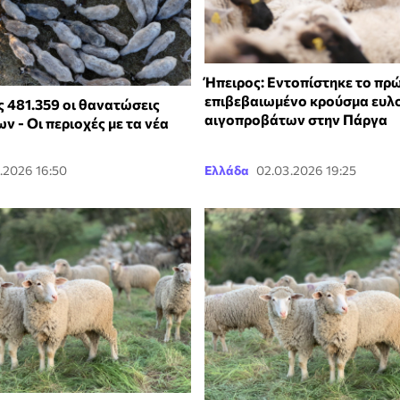
Ήπειρος: Εντοπίστηκε το πρ
επιβεβαιωμένο κρούσμα ευλ
ς 481.359 οι θανατώσεις
αιγοπροβάτων στην Πάργα
 - Οι περιοχές με τα νέα
.2026 16:50
Ελλάδα
02.03.2026 19:25