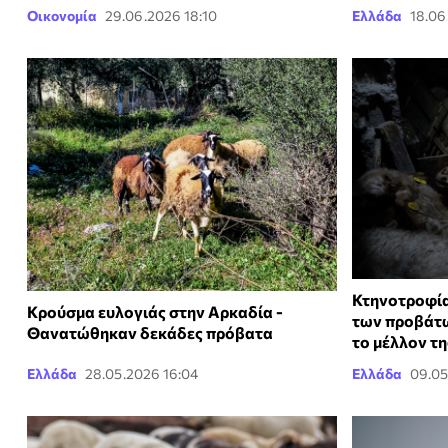
Οικονομία
29.06.2026 18:10
Ελλάδα
18.06
Κτηνοτροφία
Κρούσμα ευλογιάς στην Αρκαδία -
των προβάτων
Θανατώθηκαν δεκάδες πρόβατα
το μέλλον τ
Ελλάδα
28.05.2026 16:04
Ελλάδα
09.05