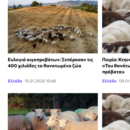
Ευλογιά αιγοπροβάτων: Ξεπέρασαν τις
Πιερία: Κτη
400 χιλιάδες τα θανατωμένα ζώα
«Του θανάτω
πρόβατα»
Ελλάδα
15.01.2026 10:48
Ελλάδα
09.01