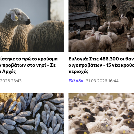
πίστηκε το πρώτο κρούσμα
Ευλογιά: Στις 486.300 οι θα
ν προβάτων στο νησί - Σε
αιγοπροβάτων - 15 νέα κρού
ι Αρχές
περιοχές
.2026 23:43
Ελλάδα
31.03.2026 16:44