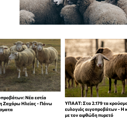
οπροβάτων: Νέα εστία
ΥΠΑΑΤ: Στα 2.179 τα κρούσμ
η Ζαχάρω Ηλείας - Πάνω
ευλογιάς αιγοπροβάτων - Η
ύσματα
με τον αφθώδη πυρετό