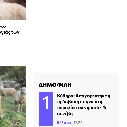
ώτο
ογιάς των
ΔΗΜΟΦΙΛΗ
Κύθηρα: Απαγορεύτηκε η
πρόσβαση σε γνωστή
παραλία του νησιού - Τι
συνέβη
Ελλάδα
17:22