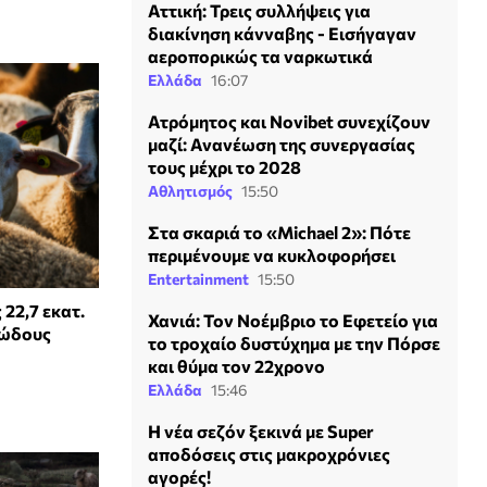
Αττική: Τρεις συλλήψεις για
διακίνηση κάνναβης - Εισήγαγαν
αεροπορικώς τα ναρκωτικά
Ελλάδα
16:07
Ατρόμητος και Novibet συνεχίζουν
μαζί: Ανανέωση της συνεργασίας
τους μέχρι το 2028
Αθλητισμός
15:50
Στα σκαριά το «Michael 2»: Πότε
περιμένουμε να κυκλοφορήσει
Entertainment
15:50
22,7 εκατ.
Χανιά: Τον Νοέμβριο το Εφετείο για
θώδους
το τροχαίο δυστύχημα με την Πόρσε
και θύμα τον 22χρονο
Ελλάδα
15:46
Η νέα σεζόν ξεκινά με Super
αποδόσεις στις μακροχρόνιες
αγορές!