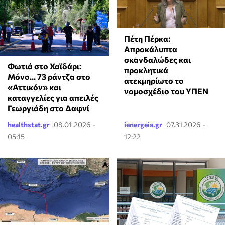
Πέτη Πέρκα:
Απροκάλυπτα
σκανδαλώδες και
Φωτιά στο Χαϊδάρι:
προκλητικά
Μόνο... 73 ράντζα στο
ατεκμηρίωτο το
«Αττικόν» και
νομοσχέδιο του ΥΠΕΝ
καταγγελίες για απειλές
Γεωργιάδη στο Δαφνί
healthstat.gr
08.01.2026 -
ienergeia.gr
07.31.2026 -
05:15
12:22