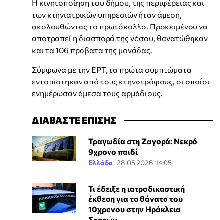
Η κινητοποίηση του δήμου, της περιφέρειας και
των κτηνιατρικών υπηρεσιών ήταν άμεση,
ακολουθώντας το πρωτόκολλο. Προκειμένου να
αποτραπεί η διασπορά της νόσου, θανατώθηκαν
και τα 106 πρόβατα της μονάδας.
Σύμφωνα με την ΕΡΤ, τα πρώτα συμπτώματα
εντοπίστηκαν από τους κτηνοτρόφους, οι οποίοι
ενημέρωσαν άμεσα τους αρμόδιους.
ΔΙΑΒΑΣΤΕ ΕΠΙΣΗΣ
Τραγωδία στη Ζαγορά: Νεκρό
9χρονο παιδί
Ελλάδα
28.05.2026 14:05
Τι έδειξε η ιατροδικαστική
έκθεση για το θάνατο του
10χρονου στην Ηράκλεια
Σερρών