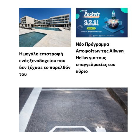
Νέο Πρόγραμμα
Αποφοίτων της Allwyn
Η μεγάλη επιστροφή
Hellas για τους
ενός ξενοδοχείου που
επαγγελματίες του
δεν ξέχασε το παρελθόν
αύριο
του