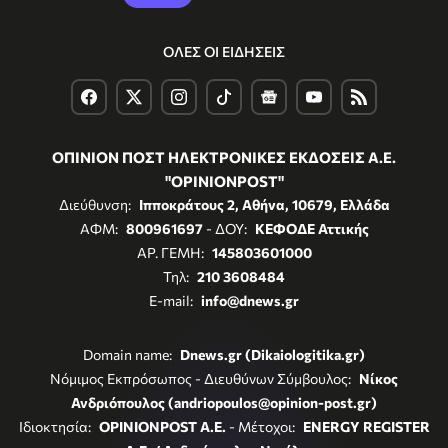
ΟΛΕΣ ΟΙ ΕΙΔΗΣΕΙΣ
ΟΠΙΝΙΟΝ ΠΟΣΤ ΗΛΕΚΤΡΟΝΙΚΕΣ ΕΚΔΟΣΕΙΣ Α.Ε.
"OPINIONPOST"
Διεύθυνση:
Ιπποκράτους 2, Αθήνα, 10679, Ελλάδα
ΑΦΜ:
800961697
- ΔΟΥ:
ΚΕΦΟΔΕ Αττικής
ΑΡ. ΓΕΜΗ:
145803601000
Τηλ:
210 3608484
E-mail:
info@dnews.gr
Domain name:
Dnews.gr (Dikaiologitika.gr)
Νόμιμος Εκπρόσωπος - Διευθύνων Σύμβουλος:
Νίκος
Ανδριόπουλος (andriopoulos@opinion-post.gr)
Ιδιοκτησία:
OPINIONPOST A.E.
- Μέτοχοι:
ENERGY REGISTER