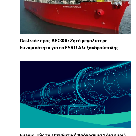
Gastrade προς ΔΕΣΦΑ: Ζητά μεγαλύτερη
δυναμικότητα για το FSRU Αλεξανδρούπολης
Enaon: Πώς το επενδυτικό πρόγραμμα 1 δισ ευρώ