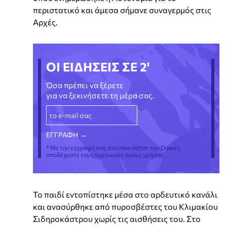
περιστατικό και άμεσα σήμανε συναγερμός στις
Αρχές.
ΟΙ ΕΙΔΗΣΕΙΣ ΣΕ 2'
Όσα πρέπει να ξέρετε
για να ξεκινήσετε τη μέρα σας.
* Με την εγγραφή σας στο newsletter του Dnews,
αποδέχεστε τους σχετικούς όρους χρήσης
Το παιδί εντοπίστηκε μέσα στο αρδευτικό κανάλι
και ανασύρθηκε από πυροσβέστες του Κλιμακίου
Σιδηροκάστρου χωρίς τις αισθήσεις του. Στο