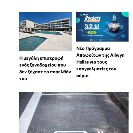
Νέο Πρόγραμμα
Αποφοίτων της Allwyn
Η μεγάλη επιστροφή
Hellas για τους
ενός ξενοδοχείου που
επαγγελματίες του
δεν ξέχασε το παρελθόν
αύριο
του