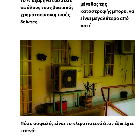
το Α’ Εξάμηνο του 2026
μέγεθος της
σε όλους τους βασικούς
καταστροφής μπορεί να
χρηματοοικονομικούς
είναι μεγαλύτερο από
δείκτες
ποτέ
Πόσο ασφαλές είναι το κλιματιστικό όταν έξω έχει
καπνό;