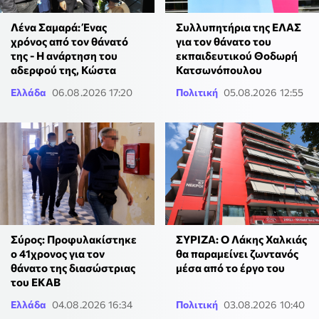
Λένα Σαμαρά: Ένας
Συλλυπητήρια της ΕΛΑΣ
χρόνος από τον θάνατό
για τον θάνατο του
της - Η ανάρτηση του
εκπαιδευτικού Θοδωρή
αδερφού της, Κώστα
Κατσωνόπουλου
Ελλάδα
06.08.2026 17:20
Πολιτική
05.08.2026 12:55
Σύρος: Προφυλακίστηκε
ΣΥΡΙΖΑ: Ο Λάκης Χαλκιάς
ο 41χρονος για τον
θα παραμείνει ζωντανός
θάνατο της διασώστριας
μέσα από το έργο του
του ΕΚΑΒ
Ελλάδα
04.08.2026 16:34
Πολιτική
03.08.2026 10:40