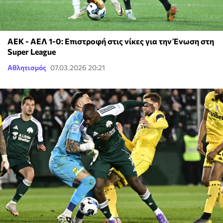
ΑΕΚ - ΑΕΛ 1-0: Επιστροφή στις νίκες για την Ένωση στη
Super League
Αθλητισμός
07.03.2026 20:21