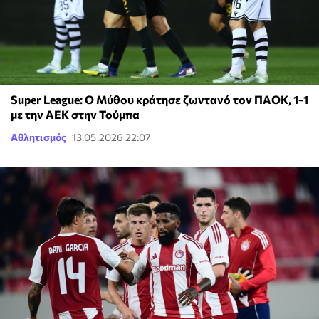
Super League: Ο Μύθου κράτησε ζωντανό τον ΠΑΟΚ, 1-1
με την ΑΕΚ στην Τούμπα
Αθλητισμός
13.05.2026 22:07