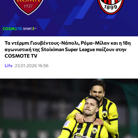
Τα ντέρμπι Γιουβέντους-Νάπολι, Ρόμα-Μίλαν και η 18η
αγωνιστική της Stoiximan Super League παίζουν στην
COSMOTE TV
Life
23.01.2026 16:56