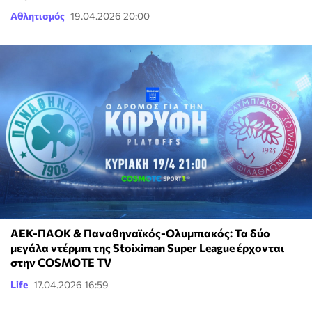
Αθλητισμός
19.04.2026 20:00
ΑΕΚ-ΠΑΟΚ & Παναθηναϊκός-Ολυμπιακός: Τα δύο
μεγάλα ντέρμπι της Stoiximan Super League έρχονται
στην COSMOTE TV
Life
17.04.2026 16:59