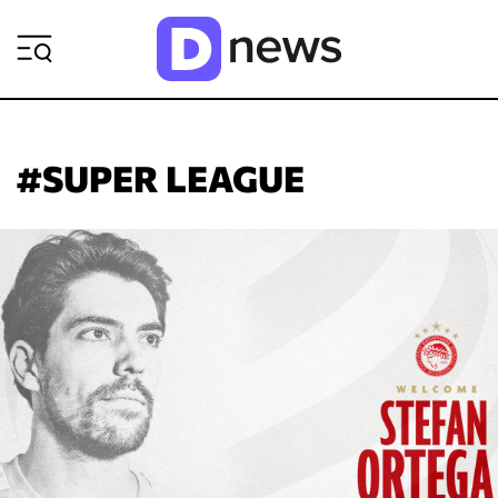
ΡΟΗ ΕΙΔΗΣΕΩΝ
#SUPER LEAGUE