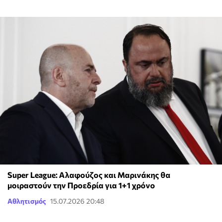
Super League: Αλαφούζος και Μαρινάκης θα
μοιραστούν την Προεδρία για 1+1 χρόνο
Αθλητισμός
15.07.2026 20:48