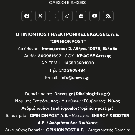
ΟΛΕΣ ΟΙ ΕΙΔΗΣΕΙΣ
ΟΠΙΝΙΟΝ ΠΟΣΤ ΗΛΕΚΤΡΟΝΙΚΕΣ ΕΚΔΟΣΕΙΣ Α.Ε.
"OPINIONPOST"
Διεύθυνση:
Ιπποκράτους 2, Αθήνα, 10679, Ελλάδα
ΑΦΜ:
800961697
- ΔΟΥ:
ΚΕΦΟΔΕ Αττικής
ΑΡ. ΓΕΜΗ:
145803601000
Τηλ:
210 3608484
E-mail:
info@dnews.gr
Domain name:
Dnews.gr (Dikaiologitika.gr)
Νόμιμος Εκπρόσωπος - Διευθύνων Σύμβουλος:
Νίκος
Ανδριόπουλος (andriopoulos@opinion-post.gr)
Ιδιοκτησία:
OPINIONPOST A.E.
- Μέτοχοι:
ENERGY REGISTER
Α.Ε. / Ανδριόπουλος Νικόλαος
Δικαιούχος Domain:
OPINIONPOST A.E.
- Διαχειριστής Domain: