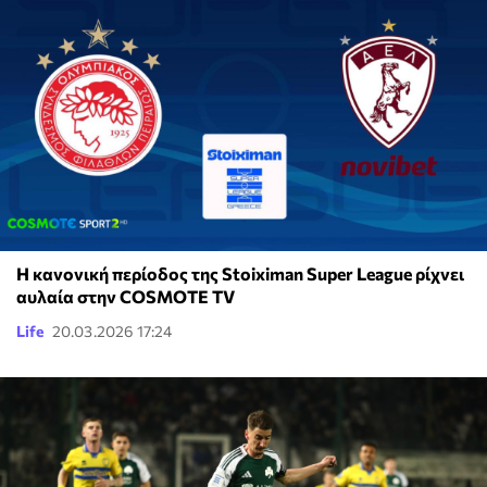
Η κανονική περίοδος της Stoiximan Super League ρίχνει
αυλαία στην COSMOTE TV
Life
20.03.2026 17:24