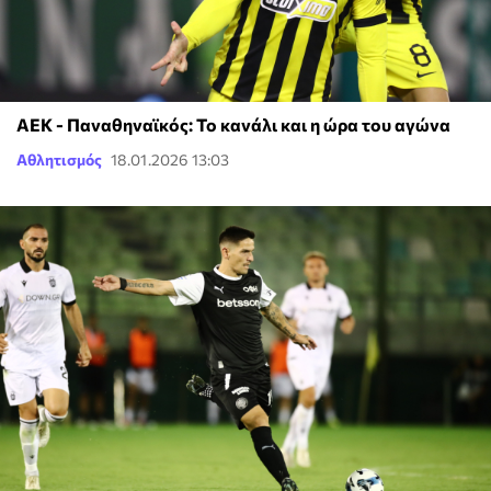
ΑΕΚ - Παναθηναϊκός: Το κανάλι και η ώρα του αγώνα
Αθλητισμός
18.01.2026 13:03