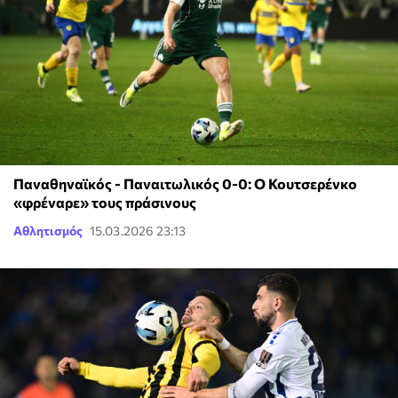
Παναθηναϊκός - Παναιτωλικός 0-0: Ο Κουτσερένκο
«φρέναρε» τους πράσινους
Αθλητισμός
15.03.2026 23:13