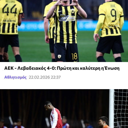
AEK - Λεβαδειακός 4-0: Πρώτη και καλύτερη η Ένωση
Αθλητισμός
22.02.2026 22:37