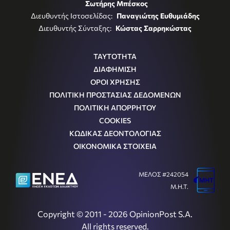
Σωτήρης Μπέσκος
Διευθυντής Ιστοσελίδας:
Παναγιώτης Ευθυμιάδης
Διευθυντής Σύνταξης:
Κώστας Σαρρηκώστας
ΤΑΥΤΟΤΗΤΑ
ΔΙΑΦΗΜΙΣΗ
ΟΡΟΙ ΧΡΗΣΗΣ
ΠΟΛΙΤΙΚΗ ΠΡΟΣΤΑΣΙΑΣ ΔΕΔΟΜΕΝΩΝ
ΠΟΛΙΤΙΚΗ ΑΠΟΡΡΗΤΟΥ
COOKIES
ΚΩΔΙΚΑΣ ΔΕΟΝΤΟΛΟΓΙΑΣ
ΟΙΚΟΝΟΜΙΚΑ ΣΤΟΙΧΕΙΑ
ΜΕΛΟΣ #242054
Μ.Η.Τ.
Copyright © 2011 - 2026 OpinionPost S.A.
All rights reserved.