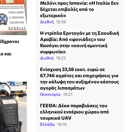
Μελόνι προς Ισπανία: «Η Ιταλία δεν
δέχεται επιβολές από το
εξωτερικό»
Διεθνή
19:36
Η ντρίπλα Ερντογάν με τη Σαουδική
Αραβία: Από «φονιάδες» του
55χρονοι
Κασόγκι στην «κοινή αμυντική
συμφωνία»
ο και
Διεθνή
19:22
Ενίσχυση 33,58 εκατ. ευρώ σε
67.746 αγρότες και επιχειρήσεις για
την κάλυψη του αυξημένου κόστους
αγοράς λιπασμάτων
Οικονομία
19:21
ΓΕΕΘΑ: Δέκα παραβιάσεις του
ελληνικού εναέριου χώρου από
τουρκικά UAV
Ελλάδα
19:16