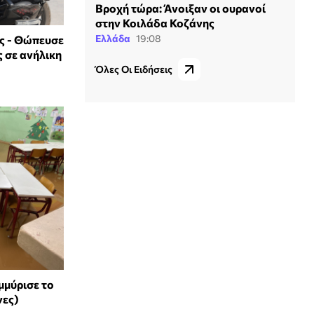
Βροχή τώρα: Άνοιξαν οι ουρανοί
στην Κοιλάδα Κοζάνης
Ελλάδα
19:08
ς - Θώπευσε
ς σε ανήλικη
Όλες Οι Ειδήσεις
μμύρισε το
νες)