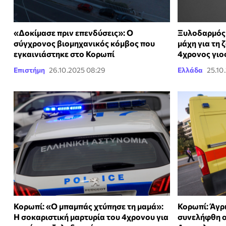
«Δοκίμασε πριν επενδύσεις»: Ο
Ξυλοδαρμός 
σύγχρονος βιομηχανικός κόμβος που
μάχη για τη 
εγκαινιάστηκε στο Κορωπί
4χρονος γιο
Επιστήμη
26.10.2025 08:29
Ελλάδα
25.10
Κορωπί: «Ο μπαμπάς χτύπησε τη μαμά»:
Κορωπί: Άγρ
Η σοκαριστική μαρτυρία του 4χρονου για
συνελήφθη ο