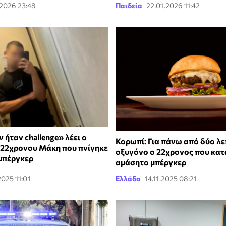
.2026 23:48
Παιδεία
22.01.2026 11:42
 ήταν challenge» λέει ο
Κορωπί: Για πάνω από δύο λε
 22χρονου Μάκη που πνίγηκε
οξυγόνο ο 22χρονος που κατ
μπέργκερ
αμάσητο μπέργκερ
2025 11:01
Ελλάδα
14.11.2025 08:21