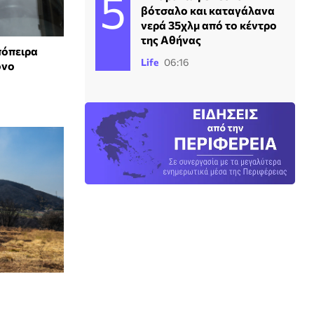
βότσαλο και καταγάλανα
νερά 35χλμ από το κέντρο
της Αθήνας
πόπειρα
Life
06:16
ονο