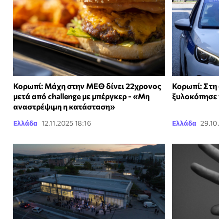
Κορωπί: Μάχη στην ΜΕΘ δίνει 22χρονος
Κορωπί: Στη
μετά από challenge με μπέργκερ - «Μη
ξυλοκόπησε 
αναστρέψιμη η κατάσταση»
Ελλάδα
12.11.2025 18:16
Ελλάδα
29.10