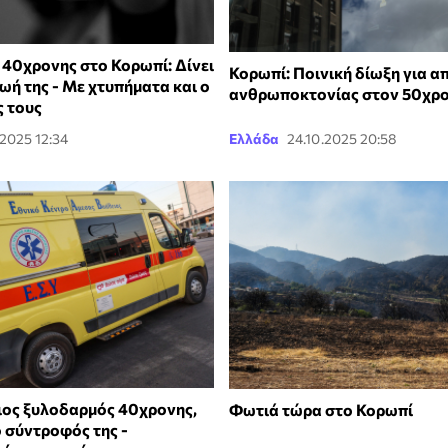
40χρονης στο Κορωπί: Δίνει
Κορωπί: Ποινική δίωξη για α
ζωή της - Με χτυπήματα και ο
ανθρωποκτονίας στον 50χρ
ς τους
.2025 12:34
Ελλάδα
24.10.2025 20:58
ιος ξυλοδαρμός 40χρονης,
Φωτιά τώρα στο Κορωπί
 σύντροφός της -