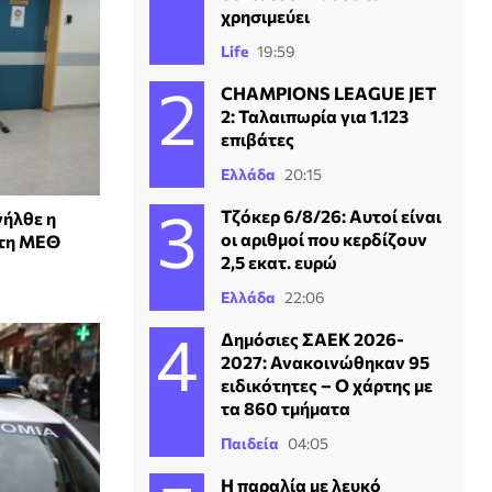
χρησιμεύει
Life
19:59
CHAMPIONS LEAGUE JET
2: Ταλαιπωρία για 1.123
επιβάτες
Ελλάδα
20:15
Τζόκερ 6/8/26: Αυτοί είναι
νήλθε η
οι αριθμοί που κερδίζουν
στη ΜΕΘ
2,5 εκατ. ευρώ
Ελλάδα
22:06
Δημόσιες ΣΑΕΚ 2026-
2027: Ανακοινώθηκαν 95
ειδικότητες – Ο χάρτης με
τα 860 τμήματα
Παιδεία
04:05
Η παραλία με λευκό