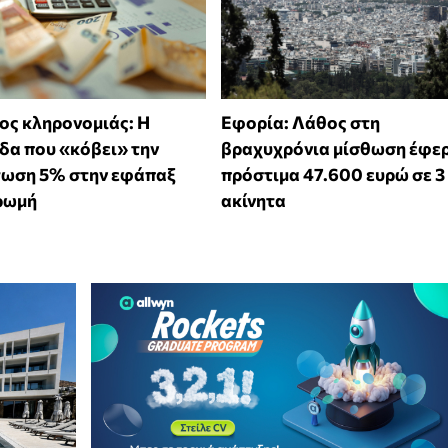
ς κληρονομιάς: Η
Εφορία: Λάθος στη
δα που «κόβει» την
βραχυχρόνια μίσθωση έφε
τωση 5% στην εφάπαξ
πρόστιμα 47.600 ευρώ σε 3
ρωμή
ακίνητα