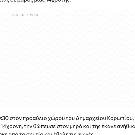
19:30 στον προαύλιο χώρου του Δημαρχείου Κορωπίου,
 14χρονη, την θώπευσε στον μηρό και της έκανε ανήθικ
κε από το σημείο και έβαλε τις φωνές.