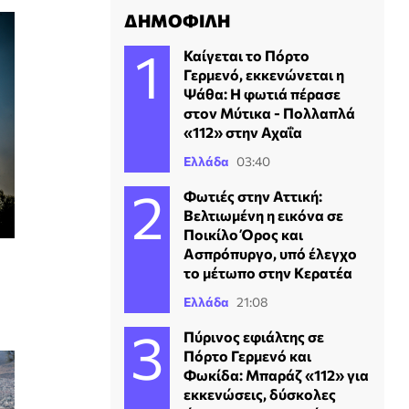
ΔΗΜΟΦΙΛΗ
Καίγεται το Πόρτο
Γερμενό, εκκενώνεται η
Ψάθα: H φωτιά πέρασε
στον Μύτικα - Πολλαπλά
«112» στην Αχαΐα
Ελλάδα
03:40
Φωτιές στην Αττική:
Βελτιωμένη η εικόνα σε
Ποικίλο Όρος και
Ασπρόπυργο, υπό έλεγχο
το μέτωπο στην Κερατέα
Ελλάδα
21:08
Πύρινος εφιάλτης σε
Πόρτο Γερμενό και
Φωκίδα: Μπαράζ «112» για
εκκενώσεις, δύσκολες