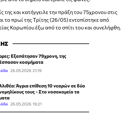
ς της και κατήγγειλε την πράξη του 75χρονου στις
ι το πρωί της Τρίτης (26/05) εντοπίστηκε από
ίας Κορωπίου έξω από το σπίτι του και συνελήφθη.
ΣΗΣ
ρρες: Εξαπάτησαν 79χρονη, της
έσπασαν κοσμήματα
λάδα
26.05.2026 21:19
λλιθέα: Άγρια επίθεση 10 νεαρών σε δύο
νομηλίκους τους - Στο νοσοκομείο τα
ματα
λάδα
26.05.2026 19:21