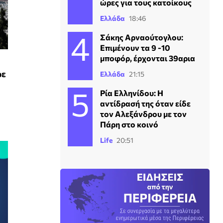
ώρες για τους κατοίκους
Ελλάδα
18:46
Σάκης Αρναούτογλου:
Επιμένουν τα 9 -10
μποφόρ, έρχονται 39αρια
ρε
Ελλάδα
21:15
Ρία Ελληνίδου: Η
αντίδρασή της όταν είδε
τον Αλεξάνδρου με τον
Πάρη στο κοινό
Life
20:51