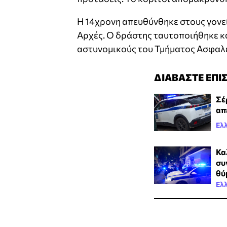
Η 14χρονη απευθύνθηκε στους γονεί
Αρχές. Ο δράστης ταυτοποιήθηκε κα
αστυνομικούς του Τμήματος Ασφαλε
ΔΙΑΒΑΣΤΕ ΕΠΙ
Σέ
απ
Ελ
Κα
συ
θύ
Ελ