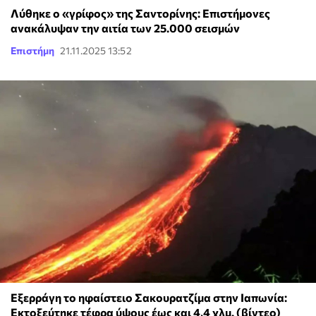
Λύθηκε ο «γρίφος» της Σαντορίνης: Επιστήμονες
ανακάλυψαν την αιτία των 25.000 σεισμών
Επιστήμη
21.11.2025 13:52
Εξερράγη το ηφαίστειο Σακουρατζίμα στην Ιαπωνία:
Εκτοξεύτηκε τέφρα ύψους έως και 4,4 χλμ. (βίντεο)