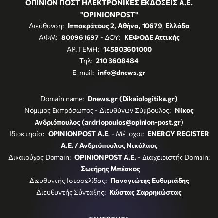
ΟΠΙΝΙΟΝ ΠΟΣΤ ΗΛΕΚΤΡΟΝΙΚΕΣ ΕΚΔΟΣΕΙΣ Α.Ε.
"OPINIONPOST"
Διεύθυνση:
Ιπποκράτους 2, Αθήνα, 10679, Ελλάδα
ΑΦΜ:
800961697
- ΔΟΥ:
ΚΕΦΟΔΕ Αττικής
ΑΡ. ΓΕΜΗ:
145803601000
Τηλ:
210 3608484
E-mail:
info@dnews.gr
Domain name:
Dnews.gr (Dikaiologitika.gr)
Νόμιμος Εκπρόσωπος - Διευθύνων Σύμβουλος:
Νίκος
Ανδριόπουλος (andriopoulos@opinion-post.gr)
Ιδιοκτησία:
OPINIONPOST A.E.
- Μέτοχοι:
ENERGY REGISTER
Α.Ε. / Ανδριόπουλος Νικόλαος
Δικαιούχος Domain:
OPINIONPOST A.E.
- Διαχειριστής Domain:
Σωτήρης Μπέσκος
Διευθυντής Ιστοσελίδας:
Παναγιώτης Ευθυμιάδης
Διευθυντής Σύνταξης:
Κώστας Σαρρηκώστας