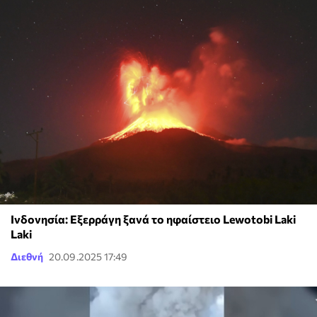
Ινδονησία: Εξερράγη ξανά το ηφαίστειο Lewotobi Laki
Laki
Διεθνή
20.09.2025 17:49