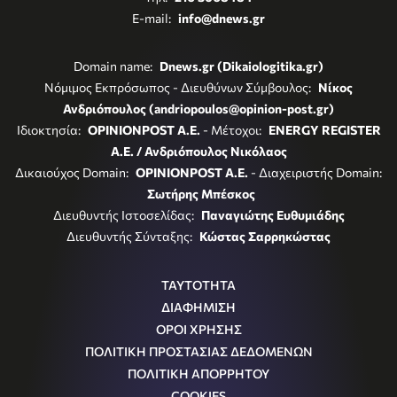
E-mail:
info@dnews.gr
Domain name:
Dnews.gr (Dikaiologitika.gr)
Νόμιμος Εκπρόσωπος - Διευθύνων Σύμβουλος:
Νίκος
Ανδριόπουλος (andriopoulos@opinion-post.gr)
Ιδιοκτησία:
OPINIONPOST A.E.
- Μέτοχοι:
ENERGY REGISTER
Α.Ε. / Ανδριόπουλος Νικόλαος
Δικαιούχος Domain:
OPINIONPOST A.E.
- Διαχειριστής Domain:
Σωτήρης Μπέσκος
Διευθυντής Ιστοσελίδας:
Παναγιώτης Ευθυμιάδης
Διευθυντής Σύνταξης:
Κώστας Σαρρηκώστας
ΤΑΥΤΟΤΗΤΑ
ΔΙΑΦΗΜΙΣΗ
ΟΡΟΙ ΧΡΗΣΗΣ
ΠΟΛΙΤΙΚΗ ΠΡΟΣΤΑΣΙΑΣ ΔΕΔΟΜΕΝΩΝ
ΠΟΛΙΤΙΚΗ ΑΠΟΡΡΗΤΟΥ
COOKIES