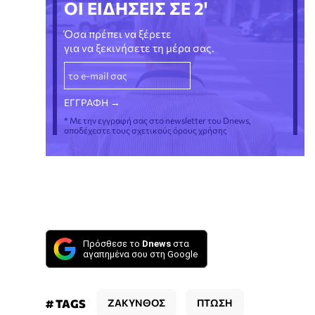
ΟΙ ΕΙΔΗΣΕΙΣ ΣΕ 2'
Όσα πρέπει να ξέρετε
για να ξεκινήσετε τη μέρα σας.
* Με την εγγραφή σας στο newsletter του Dnews,
αποδέχεστε τους σχετικούς όρους χρήσης
Πρόσθεσε το
Dnews
στα
αγαπημένα σου στη Google
# TAGS
ΖΑΚΥΝΘΟΣ
ΠΤΩΣΗ