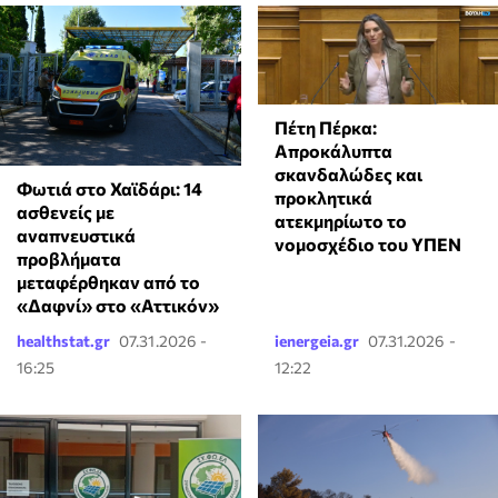
Πέτη Πέρκα:
Απροκάλυπτα
σκανδαλώδες και
Φωτιά στο Χαϊδάρι: 14
προκλητικά
ασθενείς με
ατεκμηρίωτο το
αναπνευστικά
νομοσχέδιο του ΥΠΕΝ
προβλήματα
μεταφέρθηκαν από το
«Δαφνί» στο «Αττικόν»
healthstat.gr
07.31.2026 -
ienergeia.gr
07.31.2026 -
16:25
12:22