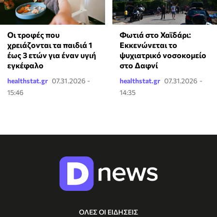
Οι τροφές που
Φωτιά στο Χαϊδάρι:
χρειάζονται τα παιδιά 1
Εκκενώνεται το
έως 3 ετών για έναν υγιή
ψυχιατρικό νοσοκομείο
εγκέφαλο
στο Δαφνί
healthstat.gr
07.31.2026 -
healthstat.gr
07.31.2026 -
15:46
14:35
ΟΛΕΣ ΟΙ ΕΙΔΗΣΕΙΣ