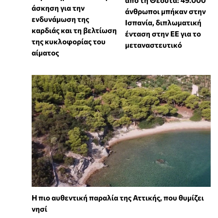
άσκηση για την
άνθρωποι μπήκαν στην
ενδυνάμωση της
Ισπανία, διπλωματική
καρδιάς και τη βελτίωση
ένταση στην ΕΕ για το
της κυκλοφορίας του
μεταναστευτικό
αίματος
Η πιο αυθεντική παραλία της Αττικής, που θυμίζει
νησί