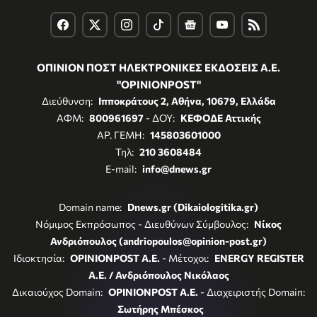
ΟΠΙΝΙΟΝ ΠΟΣΤ ΗΛΕΚΤΡΟΝΙΚΕΣ ΕΚΔΟΣΕΙΣ Α.Ε.
"OPINIONPOST"
Διεύθυνση:
Ιπποκράτους 2, Αθήνα, 10679, Ελλάδα
ΑΦΜ:
800961697
- ΔΟΥ:
ΚΕΦΟΔΕ Αττικής
ΑΡ. ΓΕΜΗ:
145803601000
Τηλ:
210 3608484
E-mail:
info@dnews.gr
Domain name:
Dnews.gr (Dikaiologitika.gr)
Νόμιμος Εκπρόσωπος - Διευθύνων Σύμβουλος:
Νίκος
Ανδριόπουλος (andriopoulos@opinion-post.gr)
Ιδιοκτησία:
OPINIONPOST A.E.
- Μέτοχοι:
ENERGY REGISTER
Α.Ε. / Ανδριόπουλος Νικόλαος
Δικαιούχος Domain:
OPINIONPOST A.E.
- Διαχειριστής Domain:
Σωτήρης Μπέσκος