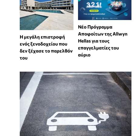
Νέο Πρόγραμμα
Αποφοίτων της Allwyn
Η μεγάλη επιστροφή
Hellas για τους
ενός ξενοδοχείου που
επαγγελματίες του
δεν ξέχασε το παρελθόν
αύριο
του