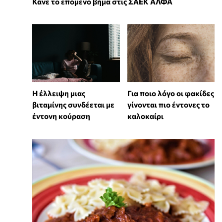
Κάνε το επόμενο βήμα στις ΣΑΕΚ ΑΛΦΑ
⁠Η έλλειψη μιας
Για ποιο λόγο οι φακίδες
βιταμίνης συνδέεται με
γίνονται πιο έντονες το
έντονη κούραση
καλοκαίρι