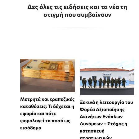
Δες όλες τις ειδήσεις και τα νέα τη
στιγμή που συμβαίνουν
Μετρητά και τραπεζικές
Ξεκινά η λειτουργία του
καταθέσεις: Τι δέχεται η
Φορέα Αξιοποίησης
εφορία και πότε
Ακινήτων Ενόπλων
φορολογεί τα ποσά ως
Δυνάμεων – Στόχος η
εισόδημα
κατασκευή
στρατιωτικών