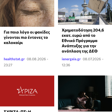
Χρηματοδότηση 204,6
Για ποιο λόγο οι φακίδες
εκατ. ευρώ από το
γίνονται πιο έντονες το
Εθνικό Πρόγραμμα
καλοκαίρι
Ανάπτυξης για την
ανάπλαση της ΔΕΘ
healthstat.gr
08.08.2026 -
ienergeia.gr
08.07.2026 -
23:27
12:36
ΣΥΡΙΖΑ-ΠΣ: Η