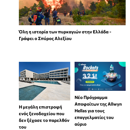
Όλη η ιστορία των πυρκαγιών στην Ελλάδα -
Γράφει ο Σπύρος Αλεξίου
Νέο Πρόγραμμα
Αποφοίτων της Allwyn
Η μεγάλη επιστροφή
Hellas για τους
ενός ξενοδοχείου που
επαγγελματίες του
δεν ξέχασε το παρελθόν
αύριο
του