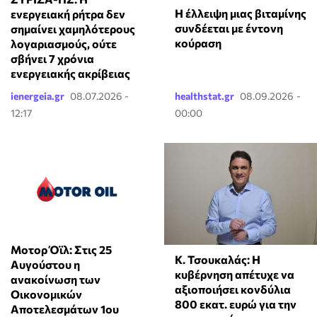
⁠Η έλλειψη μιας βιταμίνης
ενεργειακή ρήτρα δεν
συνδέεται με έντονη
σημαίνει χαμηλότερους
κούραση
λογαριασμούς, ούτε
σβήνει 7 χρόνια
ενεργειακής ακρίβειας
ienergeia.gr
08.07.2026 -
healthstat.gr
08.09.2026 -
12:17
00:00
Μοτορ Όϊλ: Στις 25
Κ. Τσουκαλάς: Η
Αυγούστου η
κυβέρνηση απέτυχε να
ανακοίνωση των
αξιοποιήσει κονδύλια
Οικονομικών
800 εκατ. ευρώ για την
Αποτελεσμάτων 1ου