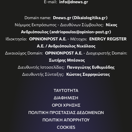
E-mail:
info@dnews.gr
Domain name:
Dnews.gr (Dikaiologitika.gr)
Νόμιμος Εκπρόσωπος - Διευθύνων Σύμβουλος:
Νίκος
Ανδριόπουλος (andriopoulos@opinion-post.gr)
Ιδιοκτησία:
OPINIONPOST A.E.
- Μέτοχοι:
ENERGY REGISTER
Α.Ε. / Ανδριόπουλος Νικόλαος
Δικαιούχος Domain:
OPINIONPOST A.E.
- Διαχειριστής Domain:
Σωτήρης Μπέσκος
Διευθυντής Ιστοσελίδας:
Παναγιώτης Ευθυμιάδης
Διευθυντής Σύνταξης:
Κώστας Σαρρηκώστας
ΤΑΥΤΟΤΗΤΑ
ΔΙΑΦΗΜΙΣΗ
ΟΡΟΙ ΧΡΗΣΗΣ
ΠΟΛΙΤΙΚΗ ΠΡΟΣΤΑΣΙΑΣ ΔΕΔΟΜΕΝΩΝ
ΠΟΛΙΤΙΚΗ ΑΠΟΡΡΗΤΟΥ
COOKIES