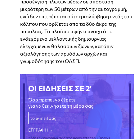
προσέγγιση πλωτών μέσων σε απόσταση
μικρότερη των 50 μέτρων από την ακτογραμμή,
ενώ δεν επιτρέπεται ούτε η κολύμβηση εντός του
κόλπου που ορίζεται από τα δύο άκρα της
παραλίας. Το πλαίσιο αφήνει ανοιχτό το
ενδεχόμενο μελλοντικής δημιουργίας
ελεγχόμενων θαλάσσιων ζωνών, κατόπιν
αξιολόγησης των αρμόδιων αρχών και
γνωμοδότησης του ΟΑΣΠ.
ΟΙ ΕΙΔΗΣΕΙΣ ΣΕ 2'
Όσα πρέπει να ξέρετε
για να ξεκινήσετε τη μέρα σας.
* Με την εγγραφή σας στο newsletter του Dnews,