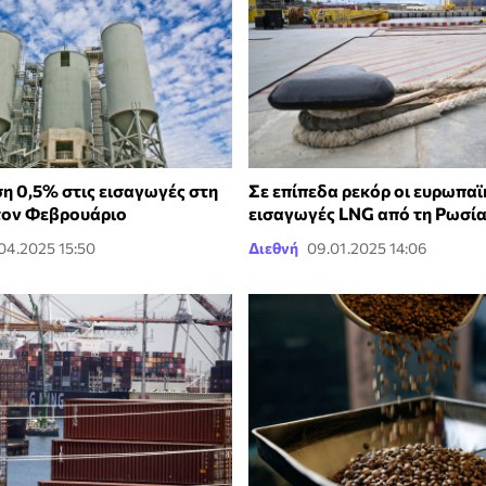
η 0,5% στις εισαγωγές στη
Σε επίπεδα ρεκόρ οι ευρωπαϊ
τον Φεβρουάριο
εισαγωγές LNG από τη Ρωσί
.04.2025 15:50
Διεθνή
09.01.2025 14:06