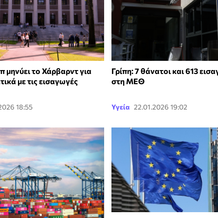
π μηνύει το Χάρβαρντ για
Γρίπη: 7 θάνατοι και 613 εισα
ικά με τις εισαγωγές
στη ΜΕΘ
2026 18:55
Υγεία
22.01.2026 19:02