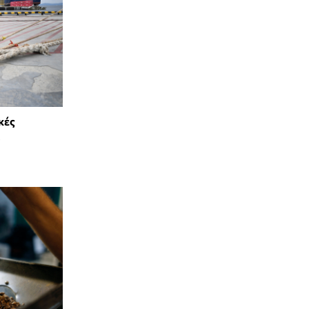
κές
α