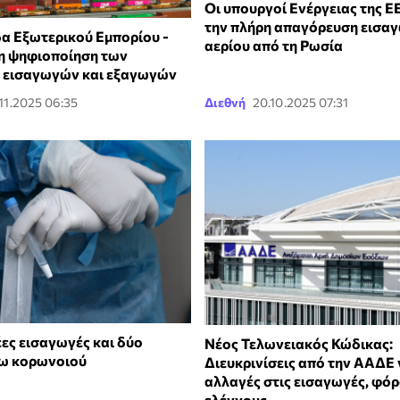
Οι υπουργοί Ενέργειας της Ε
την πλήρη απαγόρευση εισα
δα Εξωτερικού Εμπορίου -
αερίου από τη Ρωσία
 η ψηφιοποίηση των
 εισαγωγών και εξαγωγών
.11.2025 06:35
Διεθνή
20.10.2025 07:31
ες εισαγωγές και δύο
Νέος Τελωνειακός Κώδικας:
γω κορωνοιού
Διευκρινίσεις από την ΑΑΔΕ γ
αλλαγές στις εισαγωγές, φόρ
ελέγχους