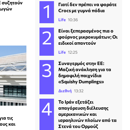
Ε συζητούν
Γιατί δεν πρέπει να φοράτε
γωγών
Crocs με γυμνά πόδια
Life
10:36
Είναι ξεπερασμένος πια ο
φούρνος μικροκυμάτων; Οι
ειδικοί απαντούν
Life
12:25
Συναγερμός στην ΕΕ:
Μαζική ανάκληση για τα
δημοφιλή παιχνίδια
«Squishy Dumplings»
Διεθνή
13:32
Το Ιράν εξετάζει
απαγόρευση διέλευσης
αμερικανικών και
ια τις
ισραηλινών πλοίων από τα
ους και
Στενά του Ορμούζ