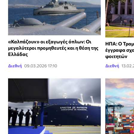
«Καλπάζουν» οι εξαγωγές όπλων: Οι
ΗΠΑ: Ο Τραμ
μεγαλύτεροι προμηθευτές και η θέση της
έγγραφα σχετ
Ελλάδας
φοιτητών
Διεθνή
09.03.2026 17:10
Διεθνή
13.02.