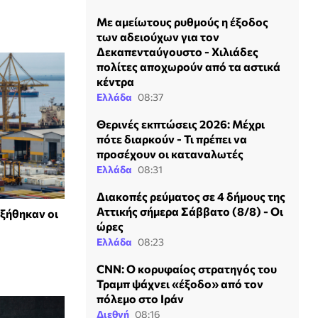
Με αμείωτους ρυθμούς η έξοδος
των αδειούχων για τον
Δεκαπενταύγουστο - Χιλιάδες
πολίτες αποχωρούν από τα αστικά
κέντρα
Ελλάδα
08:37
Θερινές εκπτώσεις 2026: Μέχρι
πότε διαρκούν - Τι πρέπει να
προσέχουν οι καταναλωτές
Ελλάδα
08:31
Διακοπές ρεύματος σε 4 δήμους της
Αττικής σήμερα Σάββατο (8/8) - Οι
ξήθηκαν οι
ώρες
Ελλάδα
08:23
CNN: Ο κορυφαίος στρατηγός του
Τραμπ ψάχνει «έξοδο» από τον
πόλεμο στο Ιράν
Διεθνή
08:16