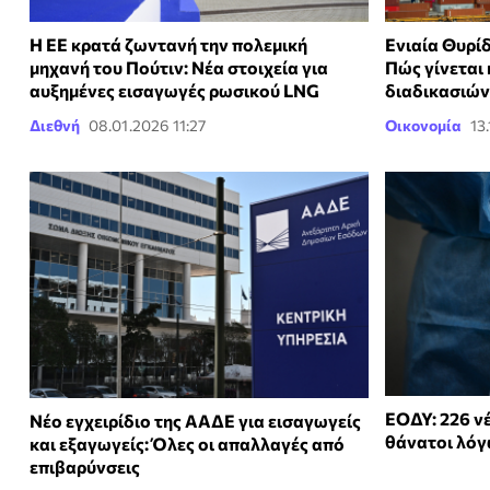
H EE κρατά ζωντανή την πολεμική
Ενιαία Θυρί
μηχανή του Πούτιν: Νέα στοιχεία για
Πώς γίνεται
αυξημένες εισαγωγές ρωσικού LNG
διαδικασιών
Διεθνή
08.01.2026 11:27
Οικονομία
13
ΕΟΔΥ: 226 νέ
Νέο εγχειρίδιο της ΑΑΔΕ για εισαγωγείς
θάνατοι λό
και εξαγωγείς: Όλες οι απαλλαγές από
επιβαρύνσεις