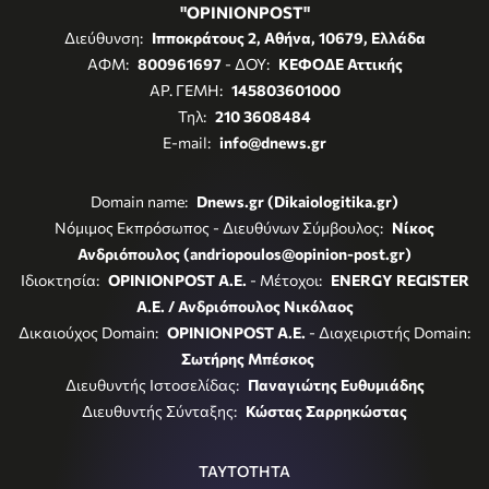
"OPINIONPOST"
Διεύθυνση:
Ιπποκράτους 2, Αθήνα, 10679, Ελλάδα
ΑΦΜ:
800961697
- ΔΟΥ:
ΚΕΦΟΔΕ Αττικής
ΑΡ. ΓΕΜΗ:
145803601000
Τηλ:
210 3608484
E-mail:
info@dnews.gr
Domain name:
Dnews.gr (Dikaiologitika.gr)
Νόμιμος Εκπρόσωπος - Διευθύνων Σύμβουλος:
Νίκος
Ανδριόπουλος (andriopoulos@opinion-post.gr)
Ιδιοκτησία:
OPINIONPOST A.E.
- Μέτοχοι:
ENERGY REGISTER
Α.Ε. / Ανδριόπουλος Νικόλαος
Δικαιούχος Domain:
OPINIONPOST A.E.
- Διαχειριστής Domain:
Σωτήρης Μπέσκος
Διευθυντής Ιστοσελίδας:
Παναγιώτης Ευθυμιάδης
Διευθυντής Σύνταξης:
Κώστας Σαρρηκώστας
ΤΑΥΤΟΤΗΤΑ