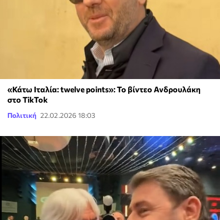
«Κάτω Ιταλία: twelve points»: Το βίντεο Ανδρουλάκη
στο TikTok
Πολιτική
22.02.2026 18:03