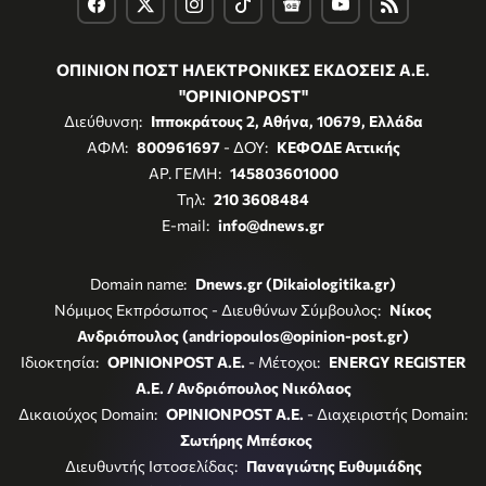
ΟΠΙΝΙΟΝ ΠΟΣΤ ΗΛΕΚΤΡΟΝΙΚΕΣ ΕΚΔΟΣΕΙΣ Α.Ε.
"OPINIONPOST"
Διεύθυνση:
Ιπποκράτους 2, Αθήνα, 10679, Ελλάδα
ΑΦΜ:
800961697
- ΔΟΥ:
ΚΕΦΟΔΕ Αττικής
ΑΡ. ΓΕΜΗ:
145803601000
Τηλ:
210 3608484
E-mail:
info@dnews.gr
Domain name:
Dnews.gr (Dikaiologitika.gr)
Νόμιμος Εκπρόσωπος - Διευθύνων Σύμβουλος:
Νίκος
Ανδριόπουλος (andriopoulos@opinion-post.gr)
Ιδιοκτησία:
OPINIONPOST A.E.
- Μέτοχοι:
ENERGY REGISTER
Α.Ε. / Ανδριόπουλος Νικόλαος
Δικαιούχος Domain:
OPINIONPOST A.E.
- Διαχειριστής Domain:
Σωτήρης Μπέσκος
Διευθυντής Ιστοσελίδας:
Παναγιώτης Ευθυμιάδης