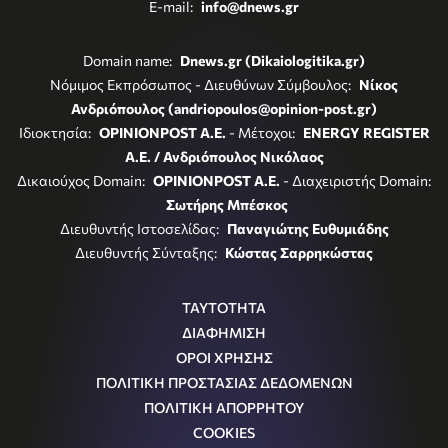
E-mail:
info@dnews.gr
Domain name:
Dnews.gr (Dikaiologitika.gr)
Νόμιμος Εκπρόσωπος - Διευθύνων Σύμβουλος:
Νίκος
Ανδριόπουλος (andriopoulos@opinion-post.gr)
Ιδιοκτησία:
OPINIONPOST A.E.
- Μέτοχοι:
ENERGY REGISTER
Α.Ε. / Ανδριόπουλος Νικόλαος
Δικαιούχος Domain:
OPINIONPOST A.E.
- Διαχειριστής Domain:
Σωτήρης Μπέσκος
Διευθυντής Ιστοσελίδας:
Παναγιώτης Ευθυμιάδης
Διευθυντής Σύνταξης:
Κώστας Σαρρηκώστας
ΤΑΥΤΟΤΗΤΑ
ΔΙΑΦΗΜΙΣΗ
ΟΡΟΙ ΧΡΗΣΗΣ
ΠΟΛΙΤΙΚΗ ΠΡΟΣΤΑΣΙΑΣ ΔΕΔΟΜΕΝΩΝ
ΠΟΛΙΤΙΚΗ ΑΠΟΡΡΗΤΟΥ
COOKIES