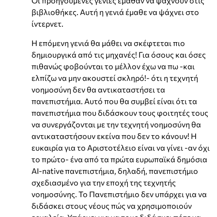
Οι προηγούμενες γενιές έμαθαν να ψάχνουν στις
βιβλιοθήκες. Αυτή η γενιά έμαθε να ψάχνει στο
ίντερνετ.
Η επόμενη γενιά θα μάθει να σκέφτεται πιο
δημιουργικά από τις μηχανές! Για όσους και όσες
πιθανώς φοβούνται το μέλλον έχω να πω -και
ελπίζω να μην ακουστεί σκληρό!- ότι η τεχνητή
νοημοσύνη δεν θα αντικαταστήσει τα
πανεπιστήμια. Αυτό που θα συμβεί είναι ότι τα
πανεπιστήμια που διδάσκουν τους φοιτητές τους
να συνεργάζονται με την τεχνητή νοημοσύνη θα
αντικαταστήσουν εκείνα που δεν το κάνουν! Η
ευκαιρία για το Αριστοτέλειο είναι να γίνει -αν όχι
το πρώτο- ένα από τα πρώτα ευρωπαϊκά δημόσια
ΑΙ-native πανεπιστήμια, δηλαδή, πανεπιστήμιο
σχεδιασμένο για την εποχή της τεχνητής
νοημοσύνης. Το Πανεπιστήμιο δεν υπάρχει για να
διδάσκει στους νέους πώς να χρησιμοποιούν