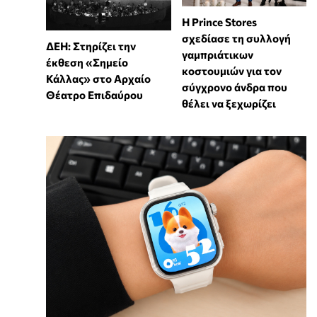
Η Prince Stores
σχεδίασε τη συλλογή
ΔΕΗ: Στηρίζει την
γαμπριάτικων
έκθεση «Σημείο
κοστουμιών για τον
Κάλλας» στο Αρχαίο
σύγχρονο άνδρα που
Θέατρο Επιδαύρου
θέλει να ξεχωρίζει