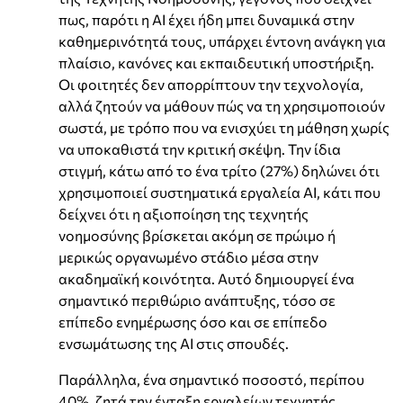
πως, παρότι η ΑΙ έχει ήδη μπει δυναμικά στην
καθημερινότητά τους, υπάρχει έντονη ανάγκη για
πλαίσιο, κανόνες και εκπαιδευτική υποστήριξη.
Οι φοιτητές δεν απορρίπτουν την τεχνολογία,
αλλά ζητούν να μάθουν πώς να τη χρησιμοποιούν
σωστά, με τρόπο που να ενισχύει τη μάθηση χωρίς
να υποκαθιστά την κριτική σκέψη. Την ίδια
στιγμή, κάτω από το ένα τρίτο (27%) δηλώνει ότι
χρησιμοποιεί συστηματικά εργαλεία ΑΙ, κάτι που
δείχνει ότι η αξιοποίηση της τεχνητής
νοημοσύνης βρίσκεται ακόμη σε πρώιμο ή
μερικώς οργανωμένο στάδιο μέσα στην
ακαδημαϊκή κοινότητα. Αυτό δημιουργεί ένα
σημαντικό περιθώριο ανάπτυξης, τόσο σε
επίπεδο ενημέρωσης όσο και σε επίπεδο
ενσωμάτωσης της ΑΙ στις σπουδές.
Παράλληλα, ένα σημαντικό ποσοστό, περίπου
40%, ζητά την ένταξη εργαλείων τεχνητής