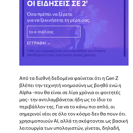
ΟΙ ΕΙΔΗΣΕΙΣ ΣΕ 2'
Όσα πρέπει να ξέρετε
για να ξεκινήσετε τη μέρα σας.
* Με την εγγραφή σας στο newsletter του Dnews,
αποδέχεστε τους σχετικούς όρους χρήσης
Από τα διεθνή δεδομένα φαίνεται ότι η Gen Z
βλέπει την τεχνητή νοημοσύνη ως βοηθό ενώ η
Alpha -που θα είναι σε λίγα χρόνια οι φοιτητές
μας- την αντιλαμβάνεται ήδη ως το ίδιο το
περιβάλλον της. Για να το κάνω πιο απλό, οι
σημερινοί νέοι σε όλο τον κόσμο δεν θα πουν ότι
χρησιμοποιούν ΑΙ, αλλά τη σκέφτονται ως βασική
λειτουργία των υπολογιστών, γίνεται, δηλαδή,