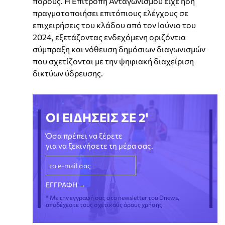
πόρους. Η Επιτροπή Ανταγωνισμού είχε ήδη
πραγματοποιήσει επιτόπιους ελέγχους σε
επιχειρήσεις του κλάδου από τον Ιούνιο του
2024, εξετάζοντας ενδεχόμενη οριζόντια
σύμπραξη και νόθευση δημόσιων διαγωνισμών
που σχετίζονται με την ψηφιακή διαχείριση
δικτύων ύδρευσης.
ΟΙ ΕΙΔΗΣΕΙΣ ΣΕ 2'
Όσα πρέπει να ξέρετε
για να ξεκινήσετε τη μέρα σας.
* Με την εγγραφή σας στο newsletter του Dnews,
αποδέχεστε τους σχετικούς όρους χρήσης