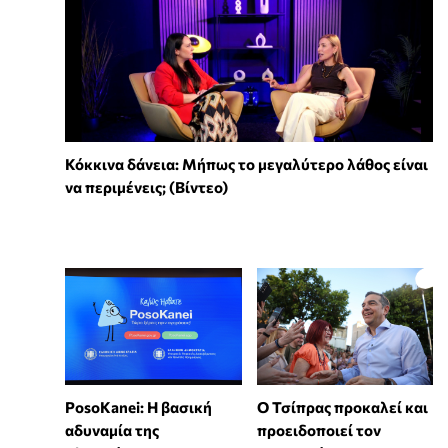
Κόκκινα δάνεια: Μήπως το μεγαλύτερο λάθος είναι
να περιμένεις; (Βίντεο)
PosoKanei: Η βασική
Ο Τσίπρας προκαλεί και
αδυναμία της
προειδοποιεί τον