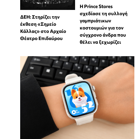
Η Prince Stores
σχεδίασε τη συλλογή
ΔΕΗ: Στηρίζει την
γαμπριάτικων
έκθεση «Σημείο
κοστουμιών για τον
Κάλλας» στο Αρχαίο
σύγχρονο άνδρα που
Θέατρο Επιδαύρου
θέλει να ξεχωρίζει