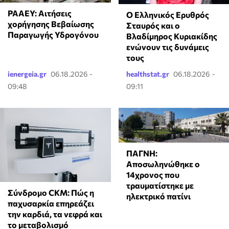
ΡΑΑΕΥ: Αιτήσεις
Ο Ελληνικός Ερυθρός
χορήγησης Βεβαίωσης
Σταυρός και ο
Παραγωγής Υδρογόνου
Βλαδίμηρος Κυριακίδης
ενώνουν τις δυνάμεις
τους
ienergeia.gr
06.18.2026 -
healthstat.gr
06.18.2026 -
09:48
09:11
ΠΑΓΝΗ:
Αποσωληνώθηκε ο
14χρονος που
τραυματίστηκε με
Σύνδρομο CKM: Πώς η
ηλεκτρικό πατίνι
παχυσαρκία επηρεάζει
την καρδιά, τα νεφρά και
το μεταβολισμό