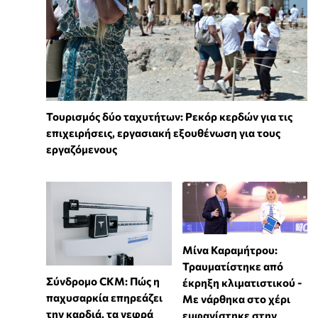
Τουρισμός δύο ταχυτήτων: Ρεκόρ κερδών για τις
επιχειρήσεις, εργασιακή εξουθένωση για τους
εργαζόμενους
Μίνα Καραμήτρου:
Τραυματίστηκε από
Σύνδρομο CKM: Πώς η
έκρηξη κλιματιστικού -
παχυσαρκία επηρεάζει
Με νάρθηκα στο χέρι
την καρδιά, τα νεφρά
εμφανίστηκε στην