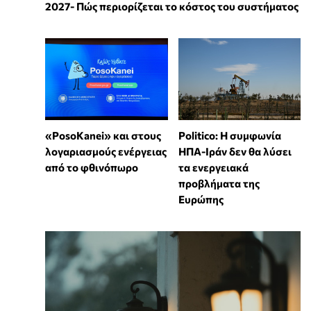
2027- Πώς περιορίζεται το κόστος του συστήματος
«PosoKanei» και στους
Politico: Η συμφωνία
λογαριασμούς ενέργειας
ΗΠΑ-Ιράν δεν θα λύσει
από το φθινόπωρο
τα ενεργειακά
προβλήματα της
Ευρώπης