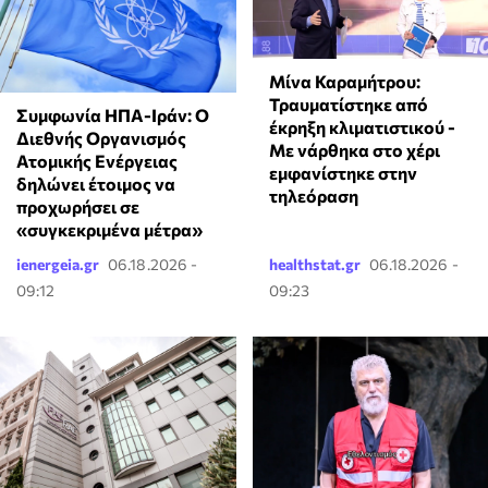
Μίνα Καραμήτρου:
Τραυματίστηκε από
Συμφωνία ΗΠΑ-Ιράν: Ο
έκρηξη κλιματιστικού -
Διεθνής Οργανισμός
Με νάρθηκα στο χέρι
Ατομικής Ενέργειας
εμφανίστηκε στην
δηλώνει έτοιμος να
τηλεόραση
προχωρήσει σε
«συγκεκριμένα μέτρα»
ienergeia.gr
06.18.2026 -
healthstat.gr
06.18.2026 -
09:12
09:23