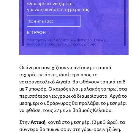
Όσα πρέπει να ξέρετε
για να ξεκινήσετε τη μέρα σας.
* Με την εγγραφή σας στο newsletter του Dnews,
αποδέχεστε τους σχετικούς όρους χρήσης
Οι άνεμοι συνεχίζουν να πνέουν με τοπικά
ισχυρές εντάσεις, ιδιαίτερα προς το
νοτιοανατολικό Αιγαίο, θα φθάνουν τοπικά τα 6
με 7 μποφόρ. Ο καιρός είναι μαλακός το πρωί στα
περισσότερα γεωγραφικά διαμερίσματα. Αργά το
μεσημέρι ο υδράργυρος θα προλάβει το μεσημέρι
να φθάσει τους 27 με 28 βαθμούς Κελσίου.
Στην
Αττική
, κοντά στο μεσημέρι (2 με 3 ώρα), τα
σύννεφα θα πυκνώσουν στη γύρω ορεινή ζώνη.