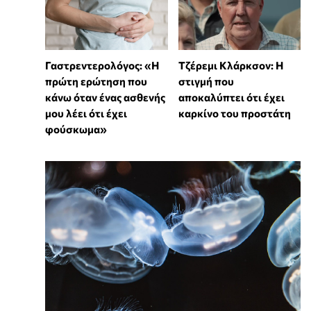
Γαστρεντερολόγος: «Η
Τζέρεμι Κλάρκσον: Η
πρώτη ερώτηση που
στιγμή που
κάνω όταν ένας ασθενής
αποκαλύπτει ότι έχει
μου λέει ότι έχει
καρκίνο του προστάτη
φούσκωμα»