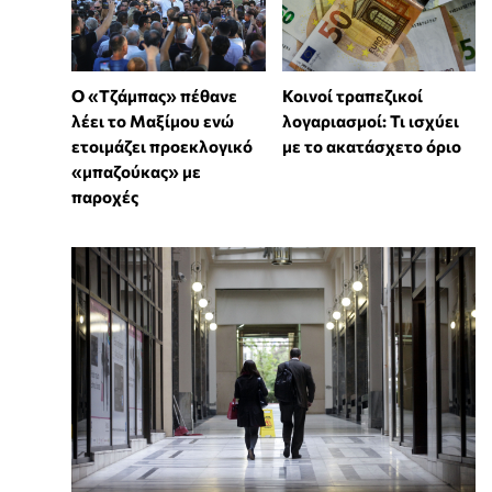
Ο «Τζάμπας» πέθανε
Κοινοί τραπεζικοί
λέει το Μαξίμου ενώ
λογαριασμοί: Τι ισχύει
ετοιμάζει προεκλογικό
με το ακατάσχετο όριο
«μπαζούκας» με
παροχές