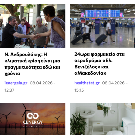
24ωρα φαρμακεία στα
Ν. Ανδρουλάκης: Η
αεροδρόμια «Ελ.
κλιματική κρίση είναι μια
Βενιζέλος» και
πραγματικότητα εδώ και
«Μακεδονία»
χρόνια
ienergeia.gr
08.04.2026 -
healthstat.gr
08.04.2026 -
12:37
15:15