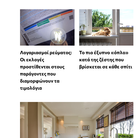
Λογαριασμοί ρεύματος:
To πιο έξυπνο «όπλο»
Οι εκλογές
κατά της ζέστης που
προστίθενται στους
βρίσκεται σε κάθε σπίτι
παράγοντες που
διαμορφώνουν τα
τιμολόγια