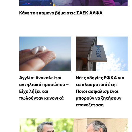
Κάνε το επόμενο βήμα στις ΣΑΕΚ ΑΛΦΑ
Αγγλία: Ανακαλείται
Νέες οδηγίες ΕΦΚΑ για
αντηλιακό προσώπου –
τα πλασματικά έτη:
Είχε λήξει και
Ποιοι ασφαλισμένοι
πωλούνταν κανονικά
μπορούν να ζητήσουν
επανεξέταση