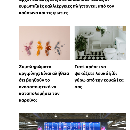
ευρωπαϊκές καλλιέργειες πλήττονται από τον
καύσωνα και τις φωτιές
⁠Συμπληρώματα
Γιατί πρέπει να
αργιρίνης: Είναι αλήθεια
ψεκάζετε λευκό ξίδι
ότι βοηθούν το
γύρω από την τουαλέτα
ανοσοποιητικό να
σας
καταπολεμήσει τον
καρκίνο;