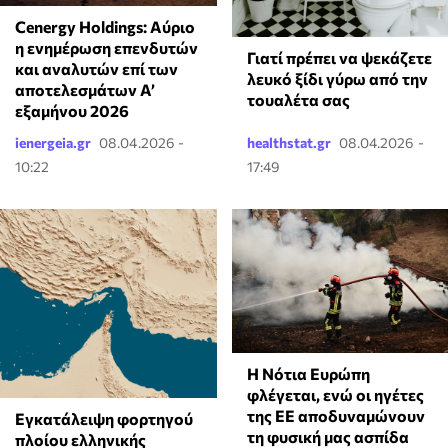
Cenergy Holdings: Αύριο
η ενημέρωση επενδυτών
Γιατί πρέπει να ψεκάζετε
και αναλυτών επί των
λευκό ξίδι γύρω από την
αποτελεσμάτων A’
τουαλέτα σας
εξαμήνου 2026
ienergeia.gr
08.04.2026 -
healthstat.gr
08.04.2026 -
10:22
17:49
Η Νότια Ευρώπη
φλέγεται, ενώ οι ηγέτες
της ΕΕ αποδυναμώνουν
Εγκατάλειψη φορτηγού
τη φυσική μας ασπίδα
πλοίου ελληνικής