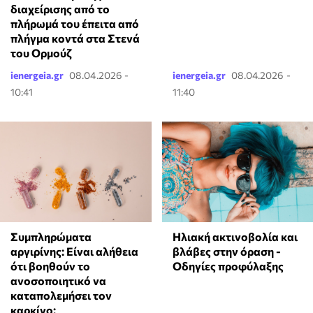
διαχείρισης από το
πλήρωμά του έπειτα από
πλήγμα κοντά στα Στενά
του Ορμούζ
ienergeia.gr
08.04.2026 -
ienergeia.gr
08.04.2026 -
10:41
11:40
⁠Συμπληρώματα
Ηλιακή ακτινοβολία και
αργιρίνης: Είναι αλήθεια
βλάβες στην όραση -
ότι βοηθούν το
Οδηγίες προφύλαξης
ανοσοποιητικό να
καταπολεμήσει τον
καρκίνο;