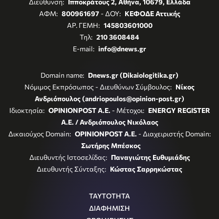
Διεύθυνση:
Ιπποκράτους 2, Αθήνα, 10679, Ελλάδα
ΑΦΜ:
800961697
- ΔΟΥ:
ΚΕΦΟΔΕ Αττικής
ΑΡ. ΓΕΜΗ:
145803601000
Τηλ:
210 3608484
E-mail:
info@dnews.gr
Domain name:
Dnews.gr (Dikaiologitika.gr)
Νόμιμος Εκπρόσωπος - Διευθύνων Σύμβουλος:
Νίκος
Ανδριόπουλος (andriopoulos@opinion-post.gr)
Ιδιοκτησία:
OPINIONPOST A.E.
- Μέτοχοι:
ENERGY REGISTER
Α.Ε. / Ανδριόπουλος Νικόλαος
Δικαιούχος Domain:
OPINIONPOST A.E.
- Διαχειριστής Domain:
Σωτήρης Μπέσκος
Διευθυντής Ιστοσελίδας:
Παναγιώτης Ευθυμιάδης
Διευθυντής Σύνταξης:
Κώστας Σαρρηκώστας
ΤΑΥΤΟΤΗΤΑ
ΔΙΑΦΗΜΙΣΗ