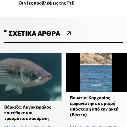
Οι νέες προβλέψεις της ΤτΕ
ΣΧΕΤΙΚΆ ΆΡΘΡΑ
Βοιωτία: Καρχαρίας
εμφανίστηκε σε μικρή
Βάρκιζα: Λαγοκέφαλος
απόσταση από την ακτή
επιτέθηκε και
(Βίντεο)
τραυμάτισε λουόμενη