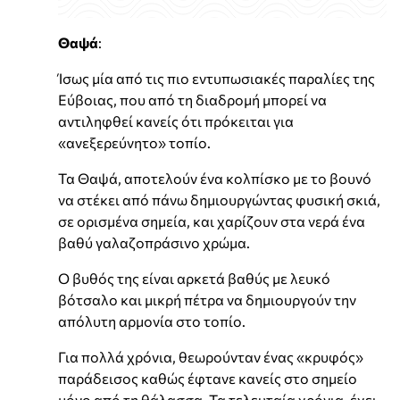
Θαψά
:
Ίσως μία από τις πιο εντυπωσιακές παραλίες της
Εύβοιας, που από τη διαδρομή μπορεί να
αντιληφθεί κανείς ότι πρόκειται για
«ανεξερεύνητο» τοπίο.
Τα Θαψά, αποτελούν ένα κολπίσκο με το βουνό
να στέκει από πάνω δημιουργώντας φυσική σκιά,
σε ορισμένα σημεία, και χαρίζουν στα νερά ένα
βαθύ γαλαζοπράσινο χρώμα.
Ο βυθός της είναι αρκετά βαθύς με λευκό
βότσαλο και μικρή πέτρα να δημιουργούν την
απόλυτη αρμονία στο τοπίο.
Για πολλά χρόνια, θεωρούνταν ένας «κρυφός»
παράδεισος καθώς έφτανε κανείς στο σημείο
μόνο από τη θάλασσα. Τα τελευταία χρόνια, έχει