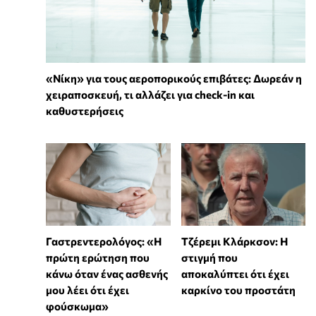
«Νίκη» για τους αεροπορικούς επιβάτες: Δωρεάν η
χειραποσκευή, τι αλλάζει για check-in και
καθυστερήσεις
Γαστρεντερολόγος: «Η
Τζέρεμι Κλάρκσον: Η
πρώτη ερώτηση που
στιγμή που
κάνω όταν ένας ασθενής
αποκαλύπτει ότι έχει
μου λέει ότι έχει
καρκίνο του προστάτη
φούσκωμα»