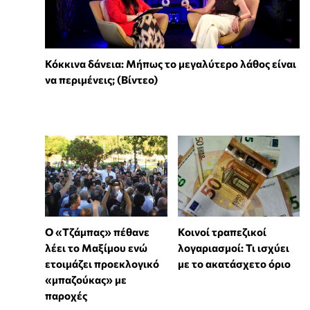
Κόκκινα δάνεια: Μήπως το μεγαλύτερο λάθος είναι
να περιμένεις; (Βίντεο)
Ο «Τζάμπας» πέθανε
Κοινοί τραπεζικοί
λέει το Μαξίμου ενώ
λογαριασμοί: Τι ισχύει
ετοιμάζει προεκλογικό
με το ακατάσχετο όριο
«μπαζούκας» με
παροχές