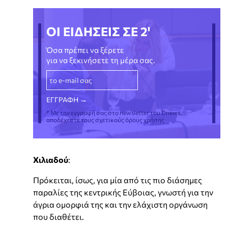
ΟΙ ΕΙΔΗΣΕΙΣ ΣΕ 2'
Όσα πρέπει να ξέρετε
για να ξεκινήσετε τη μέρα σας.
* Με την εγγραφή σας στο newsletter του Dnews,
αποδέχεστε τους σχετικούς όρους χρήσης
Χιλιαδού
:
Πρόκειται, ίσως, για μία από τις πιο διάσημες
παραλίες της κεντρικής Εύβοιας, γνωστή για την
άγρια ομορφιά της και την ελάχιστη οργάνωση
που διαθέτει.