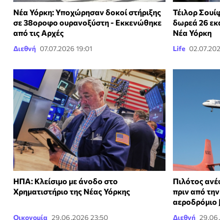
Νέα Υόρκη: Υποχώρησαν δοκοί στήριξης
Τέιλορ Σουίφ
σε 38οροφο ουρανοξύστη - Εκκενώθηκε
δωρεά 26 εκα
από τις Αρχές
Νέα Υόρκη
Διεθνή
07.07.2026 19:01
Life
02.07.202
ΗΠΑ: Κλείσιμο με άνοδο στο
Πιλότος ανέ
Χρηματιστήριο της Νέας Υόρκης
πριν από τη
αεροδρόμιο 
Οικονομία
29.06.2026 23:50
Διεθνή
29.06