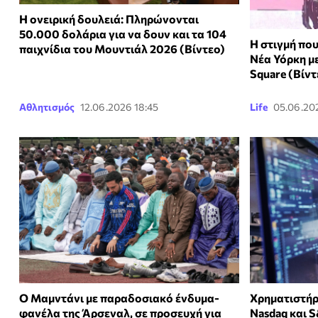
Η ονειρική δουλειά: Πληρώνονται
50.000 δολάρια για να δουν και τα 104
Η στιγμή πο
παιχνίδια του Μουντιάλ 2026 (Βίντεο)
Νέα Υόρκη μ
Square (Βίντ
Αθλητισμός
12.06.2026 18:45
Life
05.06.20
Ο Μαμντάνι με παραδοσιακό ένδυμα-
Χρηματιστήρ
φανέλα της Άρσεναλ, σε προσευχή για
Nasdaq και 