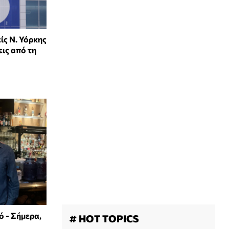
ίς Ν. Υόρκης
εις από τη
 - Σήμερα,
# HOT TOPICS