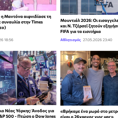
υ η Μαντόνα αιφνιδίασε τη
Μουντιάλ 2026: Οι εισαγγελε
ε συναυλία στην Times
και Ν. Τζέρσεϊ ζητούν εξηγήσ
εο)
FIFA για τα εισιτήρια
26 18:56
Αθλητισμός
27.05.2026 23:40
ιο Νέας Υόρκης: Άνοδος για
«Βρήκαμε ένα μωρό στο μετρό
S&P 500 - Πτώση ο Dow Jones
είναι ο 26χρονος γιος μας»