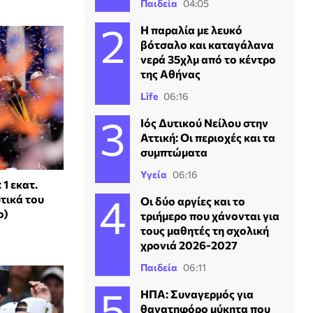
Παιδεία
04:05
Η παραλία με λευκό
βότσαλο και καταγάλανα
νερά 35χλμ από το κέντρο
της Αθήνας
Life
06:16
Ιός Δυτικού Νείλου στην
Αττική: Οι περιοχές και τα
συμπτώματα
Υγεία
06:16
 1 εκατ.
υτικά του
Οι δύο αργίες και το
ο)
τριήμερο που χάνονται για
τους μαθητές τη σχολική
χρονιά 2026-2027
Παιδεία
06:11
ΗΠΑ: Συναγερμός για
θανατηφόρο μύκητα που