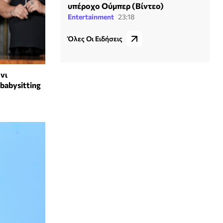
υπέροχο Ούμπερ (Βίντεο)
Entertainment
23:18
Όλες Οι Ειδήσεις
νι
babysitting