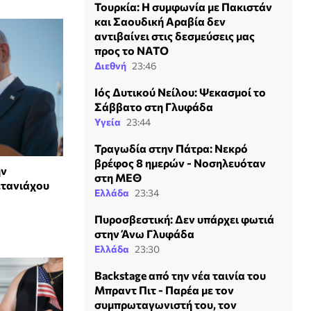
Τουρκία: Η συμφωνία με Πακιστάν
και Σαουδική Αραβία δεν
αντιβαίνει στις δεσμεύσεις μας
προς το ΝΑΤΟ
Διεθνή
23:46
Ιός Δυτικού Νείλου: Ψεκασμοί το
Σάββατο στη Γλυφάδα
Υγεία
23:44
Τραγωδία στην Πάτρα: Νεκρό
βρέφος 8 ημερών - Νοσηλευόταν
ην
στη ΜΕΘ
ετανιάχου
Ελλάδα
23:34
Πυροσβεστική: Δεν υπάρχει φωτιά
στην Άνω Γλυφάδα
Ελλάδα
23:30
Backstage από την νέα ταινία του
Μπραντ Πιτ - Παρέα με τον
συμπρωταγωνιστή του, τον