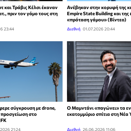
τ και Τράβις Κέλσι έκαναν
Ανέβηκαν στην κορυφή της κ
τ., πριν τον γάμο τους στη
Empire State Building και της
«πρόταση γάμου» (Βίντεο)
6 23:44
Διεθνή
01.07.2026 20:44
φερε σύγκρουση με drone,
Ο Μαμντάνι «παγώνει» τα εν
ν προσγείωση στο
εκατομμύριο σπίτια στη Νέα 
JFK
.2026 21:24
Διεθνή
26.06.2026 11:06