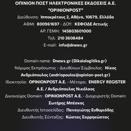
ΟΠΙΝΙΟΝ ΠΟΣΤ ΗΛΕΚΤΡΟΝΙΚΕΣ ΕΚΔΟΣΕΙΣ Α.Ε.
"OPINIONPOST"
Διεύθυνση:
Ιπποκράτους 2, Αθήνα, 10679, Ελλάδα
ΑΦΜ:
800961697
- ΔΟΥ:
ΚΕΦΟΔΕ Αττικής
ΑΡ. ΓΕΜΗ:
145803601000
Τηλ:
210 3608484
E-mail:
info@dnews.gr
Domain name:
Dnews.gr (Dikaiologitika.gr)
Νόμιμος Εκπρόσωπος - Διευθύνων Σύμβουλος:
Νίκος
Ανδριόπουλος (andriopoulos@opinion-post.gr)
Ιδιοκτησία:
OPINIONPOST A.E.
- Μέτοχοι:
ENERGY REGISTER
Α.Ε. / Ανδριόπουλος Νικόλαος
Δικαιούχος Domain:
OPINIONPOST A.E.
- Διαχειριστής Domain:
Σωτήρης Μπέσκος
Διευθυντής Ιστοσελίδας:
Παναγιώτης Ευθυμιάδης
Διευθυντής Σύνταξης:
Κώστας Σαρρηκώστας