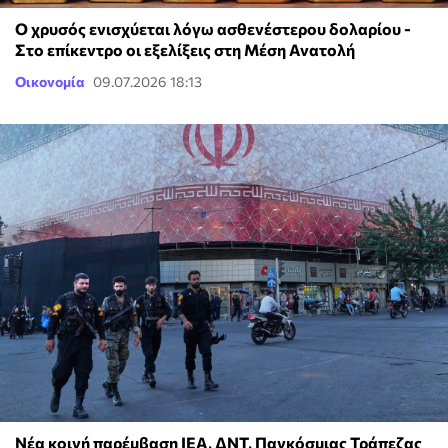
Ο χρυσός ενισχύεται λόγω ασθενέστερου δολαρίου -
Στο επίκεντρο οι εξελίξεις στη Μέση Ανατολή
Οικονομία
09.07.2026 18:13
Νέα κοινή παρέμβαση IEA, ΔΝΤ, Παγκόσμιας Τράπεζας