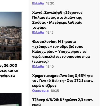
Ελλάδα
18:30
Χανιά: Συνελήφθη 35χρονος
Παλαιστίνιος στο λιμάνι της
Σούδας - Μετέφερε λαθραία
τσιγάρα
Ελλάδα
18:15
Θεσσαλονίκη: Η ξηρασία
«χτύπησε» τον υδροβιότοπο
Καλοχωρίου – Υποχώρησαν τα
νερά, απειλείται το οικοσύστημα
(εικόνες)
ως 36.000
Ελλάδα
18:10
σεις και το
ουφώματα
Χρηματιστήριο: Άνοδος 0,65% για
τον Γενικό Δείκτη - Στα 272,1 εκατ.
ευρώ ο τζίρος
Οικονομία
18:05
Τζόκερ 4/8/26: Κληρώνει 2,3 εκατ.
ευρώ