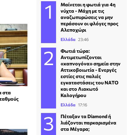
Μαίνεται η φωτιά για 4η
νύχτα - Μάχη με τις
αναζωπυρώσεις να μην
περάσουν οι φλόγες προς
Αλεποχώρι
Ελλάδα
23:46
Φωτιά τώρα:
Αντιμετωπίζονται
«καπνογόνα» σημεία στην
Αττικοβοιωτία - Ενεργές
εστίες στις παλιές
εγκαταστάσεις του ΝΑΤΟ
και στο Λιακωτό
α στα
Καλογήρου
σταθμούς
Ελλάδα
17:16
Πέταξαν τα Diamond ή
λιάζονται παρκαρισμένα
στα Μέγαρα;