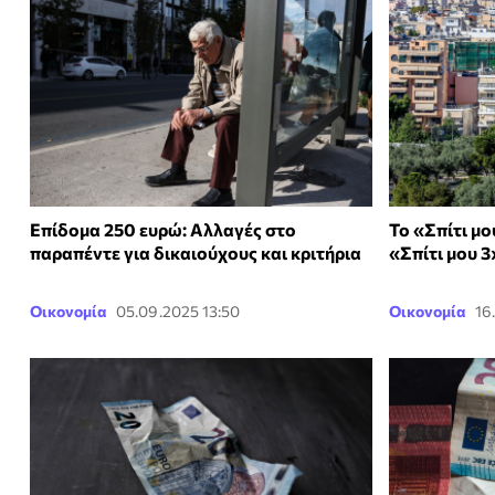
Επίδομα 250 ευρώ: Αλλαγές στο
Το «Σπίτι μο
παραπέντε για δικαιούχους και κριτήρια
«Σπίτι μου 3
Οικονομία
05.09.2025 13:50
Οικονομία
16