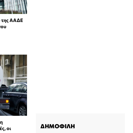
 της ΑΑΔΕ
που
 η
ΔΗΜΟΦΙΛΗ
ς, οι