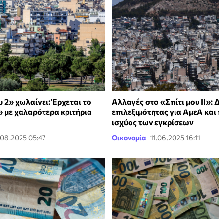
υ 2» χωλαίνει: Έρχεται το
Αλλαγές στο «Σπίτι μου ΙΙ»: 
» με χαλαρότερα κριτήρια
επιλεξιμότητας για ΑμεΑ και
ισχύος των εγκρίσεων
.08.2025 05:47
Οικονομία
11.06.2025 16:11