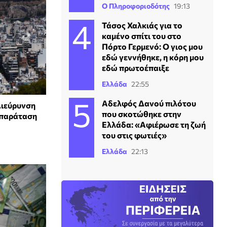
Ο Πληροφοριοδότης
19:13
Τάσος Χαλκιάς για το
καμένο σπίτι του στο
Πόρτο Γερμενό: Ο γιος μου
εδώ γεννήθηκε, η κόρη μου
εδώ πρωτοέπαιξε
Ελλάδα
22:55
Αδελφός Δανού πιλότου
Διεύρυνση
που σκοτώθηκε στην
 παράταση
Ελλάδα: «Αφιέρωσε τη ζωή
του στις φωτιές»
Ελλάδα
22:13