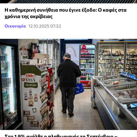
Η καθημερινή συνήθεια που έγινε έξοδο: Ο καφές στα
χρόνια της ακρίβειας
Οικονομία
12.10.2025 07:32
Στο 1,9% ανήλθε ο πληθωρισμός το Σεπτέμβριο –