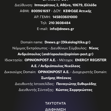
Διεύθυνση:
Ιπποκράτους 2, Αθήνα, 10679, Ελλάδα
ΑΦΜ:
800961697
- ΔΟΥ:
ΚΕΦΟΔΕ Αττικής
ΑΡ. ΓΕΜΗ:
145803601000
Τηλ:
210 3608484
E-mail:
info@dnews.gr
Domain name:
Dnews.gr (Dikaiologitika.gr)
Νόμιμος Εκπρόσωπος - Διευθύνων Σύμβουλος:
Νίκος
Ανδριόπουλος (andriopoulos@opinion-post.gr)
Ιδιοκτησία:
OPINIONPOST A.E.
- Μέτοχοι:
ENERGY REGISTER
Α.Ε. / Ανδριόπουλος Νικόλαος
Δικαιούχος Domain:
OPINIONPOST A.E.
- Διαχειριστής Domain:
Σωτήρης Μπέσκος
Διευθυντής Ιστοσελίδας:
Παναγιώτης Ευθυμιάδης
Διευθυντής Σύνταξης:
Κώστας Σαρρηκώστας
ΤΑΥΤΟΤΗΤΑ
ΔΙΑΦΗΜΙΣΗ