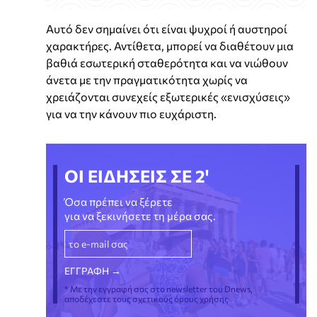
Αυτό δεν σημαίνει ότι είναι ψυχροί ή αυστηροί
χαρακτήρες. Αντίθετα, μπορεί να διαθέτουν μια
βαθιά εσωτερική σταθερότητα και να νιώθουν
άνετα με την πραγματικότητα χωρίς να
χρειάζονται συνεχείς εξωτερικές «ενισχύσεις»
για να την κάνουν πιο ευχάριστη.
ΟΙ ΕΙΔΗΣΕΙΣ ΣΕ 2'
Όσα πρέπει να ξέρετε
για να ξεκινήσετε τη μέρα σας.
* Με την εγγραφή σας στο newsletter του Dnews,
αποδέχεστε τους σχετικούς όρους χρήσης