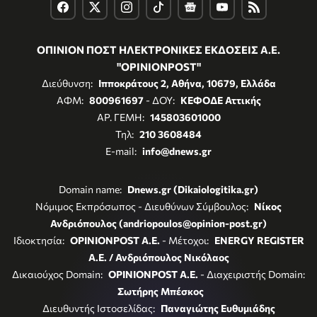
ΟΠΙΝΙΟΝ ΠΟΣΤ ΗΛΕΚΤΡΟΝΙΚΕΣ ΕΚΔΟΣΕΙΣ Α.Ε.
"OPINIONPOST"
Διεύθυνση:
Ιπποκράτους 2, Αθήνα, 10679, Ελλάδα
ΑΦΜ:
800961697
- ΔΟΥ:
ΚΕΦΟΔΕ Αττικής
ΑΡ. ΓΕΜΗ:
145803601000
Τηλ:
210 3608484
E-mail:
info@dnews.gr
Domain name:
Dnews.gr (Dikaiologitika.gr)
Νόμιμος Εκπρόσωπος - Διευθύνων Σύμβουλος:
Νίκος
Ανδριόπουλος (andriopoulos@opinion-post.gr)
Ιδιοκτησία:
OPINIONPOST A.E.
- Μέτοχοι:
ENERGY REGISTER
Α.Ε. / Ανδριόπουλος Νικόλαος
Δικαιούχος Domain:
OPINIONPOST A.E.
- Διαχειριστής Domain:
Σωτήρης Μπέσκος
Διευθυντής Ιστοσελίδας:
Παναγιώτης Ευθυμιάδης