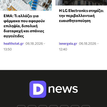
Η LG Electronics στηρίζει
την περιβαλλοντική
EMA: Τι αλλάζει για
ευαισθητοποίηση
φάρμακα που αφορούν
επιληψία, διπολική
διαταραχή και σπάνιες
αγγειίτιδες
healthstat.gr
06.18.2026 -
ienergeia.gr
06.18.2026 -
13:50
12:40