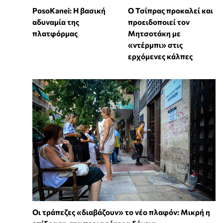
PosoKanei: Η βασική
Ο Τσίπρας προκαλεί και
αδυναμία της
προειδοποιεί τον
πλατφόρμας
Μητσοτάκη με
«ντέρμπι» στις
ερχόμενες κάλπες
Οι τράπεζες «διαβάζουν» το νέο πλαφόν: Μικρή η