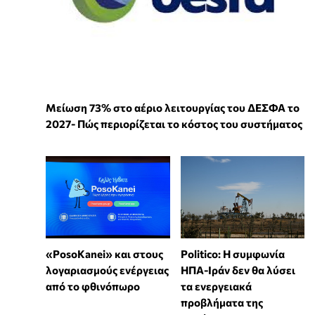
Μείωση 73% στο αέριο λειτουργίας του ΔΕΣΦΑ το
2027- Πώς περιορίζεται το κόστος του συστήματος
«PosoKanei» και στους
Politico: Η συμφωνία
λογαριασμούς ενέργειας
ΗΠΑ-Ιράν δεν θα λύσει
από το φθινόπωρο
τα ενεργειακά
προβλήματα της