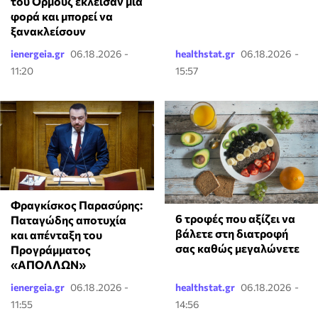
του Ορμούζ έκλεισαν μία
φορά και μπορεί να
ξανακλείσουν
ienergeia.gr
06.18.2026 -
healthstat.gr
06.18.2026 -
11:20
15:57
Φραγκίσκος Παρασύρης:
6 τροφές που αξίζει να
Παταγώδης αποτυχία
βάλετε στη διατροφή
και απένταξη του
σας καθώς μεγαλώνετε
Προγράμματος
«ΑΠΟΛΛΩΝ»
ienergeia.gr
06.18.2026 -
healthstat.gr
06.18.2026 -
11:55
14:56