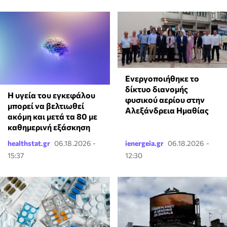
Ενεργοποιήθηκε το
δίκτυο διανομής
Η υγεία του εγκεφάλου
φυσικού αερίου στην
μπορεί να βελτιωθεί
Αλεξάνδρεια Ημαθίας
ακόμη και μετά τα 80 με
καθημερινή εξάσκηση
healthstat.gr
06.18.2026 -
ienergeia.gr
06.18.2026 -
15:37
12:30