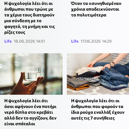
Η ψυχολογία λέει ότι οι
Όταν τα «συνηθισμένα»
άνθρωποι που τρώνε με
χρόνια αποδεικνύονται
τα χέρια τους διατηρούν
τα πολυτιμότερα
μια σύνδεση με το
φαγητό, τη μνήμη και τις
ρίζες τους
Life
18.06.2026 14:51
Life
17.06.2026 14:29
Η ψυχολογία λέει ότι
Η ψυχολογία λέει ότι οι
όσοι αφήνουν ένα ποτήρι
άνθρωποι που φορούν τα
νερό δίπλα στο κρεβάτι
ίδια ρούχα εναλλάξ έχουν
αλλά δεν το αγγίζουν, δεν
αυτές τις 7 συνήθειες
είναι σπάταλοι