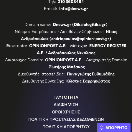
Τηλ:
210 3608484
E-mail:
info@dnews.gr
Domain name:
Dnews.gr (Dikaiologitika.gr)
Νόμιμος Εκπρόσωπος - Διευθύνων Σύμβουλος:
Νίκος
Ανδριόπουλος (andriopoulos@opinion-post.gr)
Ιδιοκτησία:
OPINIONPOST A.E.
- Μέτοχοι:
ENERGY REGISTER
Α.Ε. / Ανδριόπουλος Νικόλαος
Δικαιούχος Domain:
OPINIONPOST A.E.
- Διαχειριστής Domain:
Σωτήρης Μπέσκος
Διευθυντής Ιστοσελίδας:
Παναγιώτης Ευθυμιάδης
Διευθυντής Σύνταξης:
Κώστας Σαρρηκώστας
ΤΑΥΤΟΤΗΤΑ
ΔΙΑΦΗΜΙΣΗ
ΟΡΟΙ ΧΡΗΣΗΣ
ΠΟΛΙΤΙΚΗ ΠΡΟΣΤΑΣΙΑΣ ΔΕΔΟΜΕΝΩΝ
ΠΟΛΙΤΙΚΗ ΑΠΟΡΡΗΤΟΥ
ΑΠΟΡΡΗΤΟ