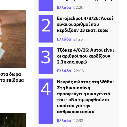
Ελλάδα
22:26
Eurojackpot 4/8/26: Αυτοί
είναι οι αριθμοί που
κερδίζουν 23 εκατ. ευρώ
Ελλάδα
21:25
Τζόκερ 4/8/26: Αυτοί είναι
οι αριθμοί που κερδίζουν
2,3 εκατ. ευρώ
Ελλάδα
22:06
 στα δώρα
το επίδομα
Νεκρός πιλότος στη Ψάθα:
Στη δικαιοσύνη
προσφεύγει η οικογένειά
του - «Να τιμωρηθούν οι
υπαίτιοι για την
ανθρωποκτονία»
Ελλάδα
22:32