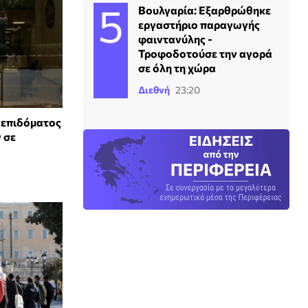
Βουλγαρία: Εξαρθρώθηκε
εργαστήριο παραγωγής
φαιντανύλης -
Τροφοδοτούσε την αγορά
σε όλη τη χώρα
Διεθνή
23:20
 επιδόματος
 σε