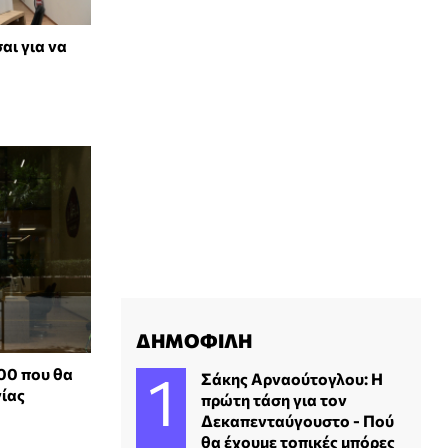
αι για να
ΔΗΜΟΦΙΛΗ
000 που θα
Σάκης Αρναούτογλου: Η
γίας
πρώτη τάση για τον
Δεκαπενταύγουστο - Πού
θα έχουμε τοπικές μπόρες