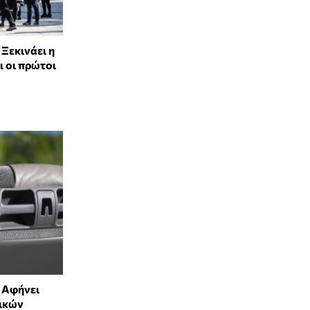
Ξεκινάει η
ι οι πρώτοι
 Αφήνει
λικών