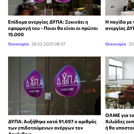
Επίδομα ανεργίας ΔΥΠΑ: Ξεκινάει η
Η παγίδα με 
εφαρμογή του - Ποιοι θα είναι οι πρώτοι
ανεργίας Δ
15.000
Οικονομία
28.02.2025 08:37
Οικονομία
20
ΟΛΜΕ για το
ΔΥΠΑ: Αυξήθηκε κατά 91.697 ο αριθμός
Χιλιάδες εκπ
των επιδοτούμενων ανέργων τον
ή θα υποστο
Δεκέμβριο