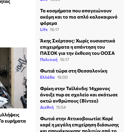
τητας
Τα κοσμήματα που απογειώνουν
ακόμη και το πιο απλό καλοκαιρινό
φόρεμα
Life
16:17
Άκης Σκέρτσος: Χωρίς ουσιαστικά
επιχειρήματα η απάντηση του
ΠΑΣΟΚ για την έκθεση του ΟΟΣΑ
Πολιτική
16:17
Φωτιά τώρα στη Θεσσαλονίκη
Ελλάδα
16:00
Φρίκη στην Ταϊλάνδη: 14χρονος
άνοιξε πυρ σε σχολείο και σκότωσε
οκτώ ανθρώπους (Βίντεο)
Διεθνή
15:54
υλλήψεις
Φωτιά στην Αττικοβοιωτία: Καρέ
Τα ευρήματα
καρέ η μεγάλη επιχείρηση διάσωσης
και απομάκρυνσης πολιτών από το