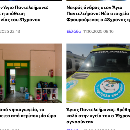
ν Άγιο Παντελεήμονα:
Νεκρός άνδρας στον Άγιο
ε η υπόθεση
Παντελεήμονα: Νέα στοιχεία 
ίας του 31χρονου
Φρουρούμενος ο 48χρονος τ
.2025 22:43
Ελλάδα
11.10.2025 08:16
 από νηπιαγωγείο, το
Άγιος Παντελεήμονας: Βρέθηκ
πειτα από περίπου μία ώρα
καλά στην υγεία του ο 19χρο
αγνοούνταν