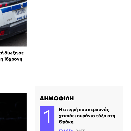
ή δίωξη σε
τη 16χρονη
ΔΗΜΟΦΙΛΗ
H στιγμή που κεραυνός
χτυπάει ουράνιο τόξο στη
Θράκη
Ελλάδα
21:55