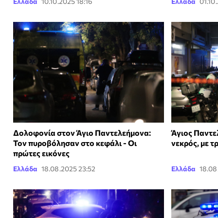
Ελλάδα
10.10.2025 18:16
Ελλάδα
01.10
Δολοφονία στον Άγιο Παντελεήμονα:
Άγιος Παντε
Τον πυροβόλησαν στο κεφάλι - Οι
νεκρός, με 
πρώτες εικόνες
Ελλάδα
18.08.2025 23:52
Ελλάδα
18.08