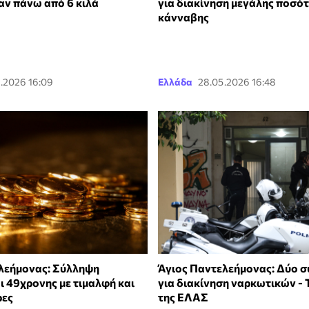
για διακίνηση μεγάλης ποσό
ν πάνω από 6 κιλά
κάνναβης
.2026 16:09
Ελλάδα
28.05.2026 16:48
λεήμονας: Σύλληψη
Άγιος Παντελεήμονας: Δύο σ
ι 49χρονης με τιμαλφή και
για διακίνηση ναρκωτικών - 
ρες
της ΕΛΑΣ