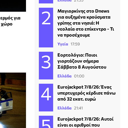
Μαγιορκίνης στο Dnews
για αυξημένα κρούσματα
ερμός για
γρίπης στα νησιά: Η
ό χώρο
νεολαία στο επίκεντρο - Τι
να προσέχουμε
Υγεία
17:59
Εορτολόγιο: Ποιοι
γιορτάζουν σήμερα
Σάββατο 8 Αυγούστου
Ελλάδα
01:00
Eurojackpot 7/8/26: Ένας
υπερτυχερός κέρδισε πάνω
από 32 εκατ. ευρώ
Ελλάδα
21:41
Eurojackpot 7/8/26: Αυτοί
είναι οι αριθμοί που