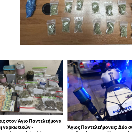
ις στον Άγιο Παντελεήμονα
Άγιος Παντελεήμονας: Δύο σ
ση ναρκωτικών -