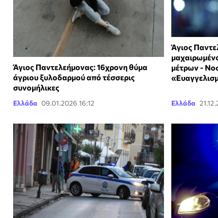
Άγιος Παντε
μαχαιρωμένο
Άγιος Παντελεήμονας: 16χρονη θύμα
μέτρων - Νο
άγριου ξυλοδαρμού από τέσσερις
«Ευαγγελισ
συνομήλικες
Ελλάδα
09.01.2026 16:12
Ελλάδα
21.12