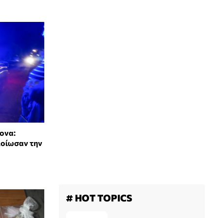
ονα:
λοίωσαν την
# HOT TOPICS