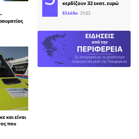
κερδίζουν 32 εκατ. ευρώ
Ελλάδα
21:22
-
ραυματίας
ε και είναι
νος που