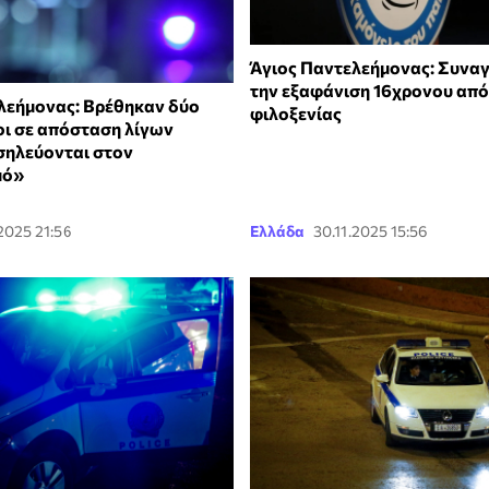
Άγιος Παντελεήμονας: Συναγ
την εξαφάνιση 16χρονου απ
λεήμονας: Βρέθηκαν δύο
φιλοξενίας
ι σε απόσταση λίγων
σηλεύονται στον
μό»
.2025 21:56
Ελλάδα
30.11.2025 15:56