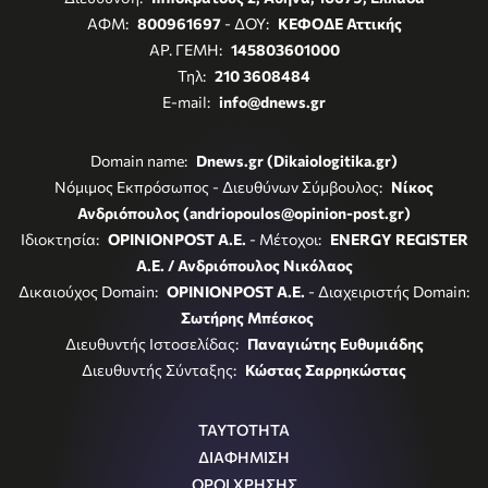
ΑΦΜ:
800961697
- ΔΟΥ:
ΚΕΦΟΔΕ Αττικής
ΑΡ. ΓΕΜΗ:
145803601000
Τηλ:
210 3608484
E-mail:
info@dnews.gr
Domain name:
Dnews.gr (Dikaiologitika.gr)
Νόμιμος Εκπρόσωπος - Διευθύνων Σύμβουλος:
Νίκος
Ανδριόπουλος (andriopoulos@opinion-post.gr)
Ιδιοκτησία:
OPINIONPOST A.E.
- Μέτοχοι:
ENERGY REGISTER
Α.Ε. / Ανδριόπουλος Νικόλαος
Δικαιούχος Domain:
OPINIONPOST A.E.
- Διαχειριστής Domain:
Σωτήρης Μπέσκος
Διευθυντής Ιστοσελίδας:
Παναγιώτης Ευθυμιάδης
Διευθυντής Σύνταξης:
Κώστας Σαρρηκώστας
ΤΑΥΤΟΤΗΤΑ
ΔΙΑΦΗΜΙΣΗ
ΟΡΟΙ ΧΡΗΣΗΣ