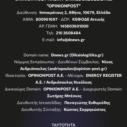
"OPINIONPOST"
Διεύθυνση:
Ιπποκράτους 2, Αθήνα, 10679, Ελλάδα
ΑΦΜ:
800961697
- ΔΟΥ:
ΚΕΦΟΔΕ Αττικής
ΑΡ. ΓΕΜΗ:
145803601000
Τηλ:
210 3608484
E-mail:
info@dnews.gr
Domain name:
Dnews.gr (Dikaiologitika.gr)
Νόμιμος Εκπρόσωπος - Διευθύνων Σύμβουλος:
Νίκος
Ανδριόπουλος (andriopoulos@opinion-post.gr)
Ιδιοκτησία:
OPINIONPOST A.E.
- Μέτοχοι:
ENERGY REGISTER
Α.Ε. / Ανδριόπουλος Νικόλαος
Δικαιούχος Domain:
OPINIONPOST A.E.
- Διαχειριστής Domain:
Σωτήρης Μπέσκος
Διευθυντής Ιστοσελίδας:
Παναγιώτης Ευθυμιάδης
Διευθυντής Σύνταξης:
Κώστας Σαρρηκώστας
ΤΑΥΤΟΤΗΤΑ