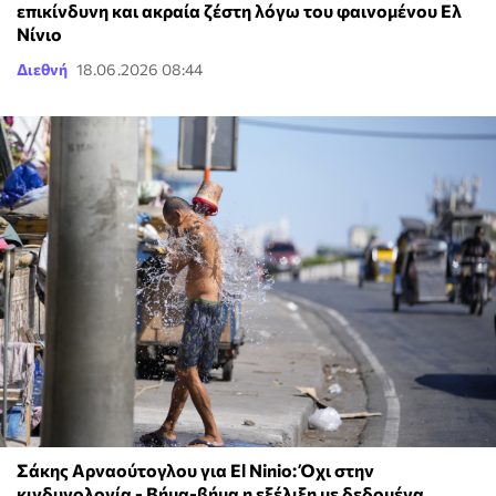
επικίνδυνη και ακραία ζέστη λόγω του φαινομένου Ελ
Νίνιο
Διεθνή
18.06.2026 08:44
Σάκης Αρναούτογλου για El Ninio: Όχι στην
κινδυνολογία - Βήμα-βήμα η εξέλιξη με δεδομένα