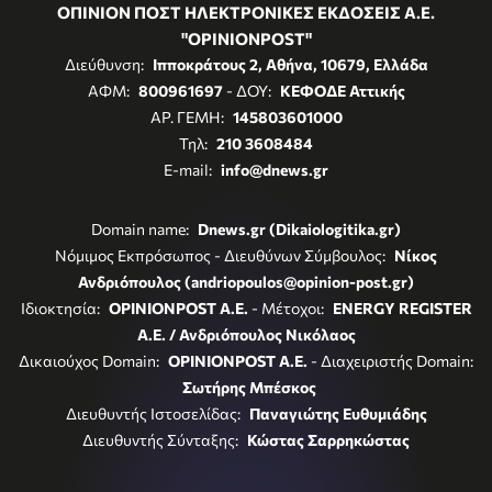
ΟΠΙΝΙΟΝ ΠΟΣΤ ΗΛΕΚΤΡΟΝΙΚΕΣ ΕΚΔΟΣΕΙΣ Α.Ε.
"OPINIONPOST"
Διεύθυνση:
Ιπποκράτους 2, Αθήνα, 10679, Ελλάδα
ΑΦΜ:
800961697
- ΔΟΥ:
ΚΕΦΟΔΕ Αττικής
ΑΡ. ΓΕΜΗ:
145803601000
Τηλ:
210 3608484
E-mail:
info@dnews.gr
Domain name:
Dnews.gr (Dikaiologitika.gr)
Νόμιμος Εκπρόσωπος - Διευθύνων Σύμβουλος:
Νίκος
Ανδριόπουλος (andriopoulos@opinion-post.gr)
Ιδιοκτησία:
OPINIONPOST A.E.
- Μέτοχοι:
ENERGY REGISTER
Α.Ε. / Ανδριόπουλος Νικόλαος
Δικαιούχος Domain:
OPINIONPOST A.E.
- Διαχειριστής Domain:
Σωτήρης Μπέσκος
Διευθυντής Ιστοσελίδας:
Παναγιώτης Ευθυμιάδης
Διευθυντής Σύνταξης:
Κώστας Σαρρηκώστας