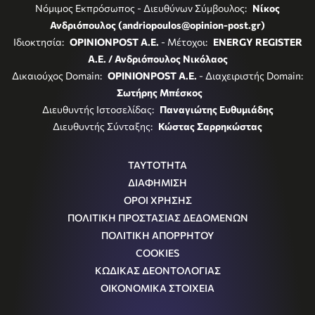
Νόμιμος Εκπρόσωπος - Διευθύνων Σύμβουλος:
Νίκος
Ανδριόπουλος (andriopoulos@opinion-post.gr)
Ιδιοκτησία:
OPINIONPOST A.E.
- Μέτοχοι:
ENERGY REGISTER
Α.Ε. / Ανδριόπουλος Νικόλαος
Δικαιούχος Domain:
OPINIONPOST A.E.
- Διαχειριστής Domain:
Σωτήρης Μπέσκος
Διευθυντής Ιστοσελίδας:
Παναγιώτης Ευθυμιάδης
Διευθυντής Σύνταξης:
Κώστας Σαρρηκώστας
ΤΑΥΤΟΤΗΤΑ
ΔΙΑΦΗΜΙΣΗ
ΟΡΟΙ ΧΡΗΣΗΣ
ΠΟΛΙΤΙΚΗ ΠΡΟΣΤΑΣΙΑΣ ΔΕΔΟΜΕΝΩΝ
ΠΟΛΙΤΙΚΗ ΑΠΟΡΡΗΤΟΥ
COOKIES
ΚΩΔΙΚΑΣ ΔΕΟΝΤΟΛΟΓΙΑΣ
ΟΙΚΟΝΟΜΙΚΑ ΣΤΟΙΧΕΙΑ