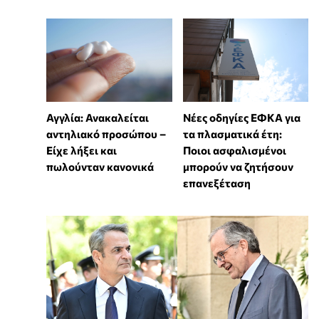
Αγγλία: Ανακαλείται
Νέες οδηγίες ΕΦΚΑ για
αντηλιακό προσώπου –
τα πλασματικά έτη:
Είχε λήξει και
Ποιοι ασφαλισμένοι
πωλούνταν κανονικά
μπορούν να ζητήσουν
επανεξέταση