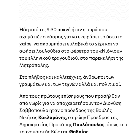
Ήδη από τις 9:30 πυκνή ήταν η ουρά που
σχημάτιζε ο κόσμος για να εκφράσει το ύστατο
χαίρε, να ακουμπήσει ευλαβικά το χέρι και να
αφήσει λουλούδια στο φέρετρο του «Νιόνιου»
του ελληνικού τραγουδιού, στο παρεκκλήσι της
Μητρόπολης.
Στο πλήθος και καλλιτέχνες, άνθρωποι των
γραμμάτων και των τεχνών αλλά και πολιτικοί.
Από τους πρώτους επίσημους που προσήλθαν
από νωρίς για να αποχαιρετήσουν τον Διονύση
Σαββόπουλο ήταν ο πρόεδρος της Βουλής
Νικήτας
Κακλαμάνης
, ο πρώην Πρόεδρος της
Δημοκρατίας Προκόπης
Παυλόπουλος
, όπως κι ο
τραγουδιστής Κώστας
Θηβαίος
.