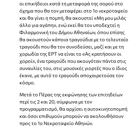
οι επικήδειοι κατά τη μεταφορά της σορού στο
όχημα που θα τον μεταφέρει στο 1ο νεκροταφείο
και θα γίνει η πομπή, θα ακουστεί «Μη μου μιλάς
άλλο για αγάπη», ενώ εκεί θα τον υποδεχτεί η
Φιλαρμονική του Δήμου Αθηναίων, όπου επίσης
θα ακουστούν κάποια τραγούδια με το τελευταίο
τραγούδι που θα τον συνοδεύσει, μαζί και με τη
χορωδία της ΕΡΤ να είναι το «Ας κρατήσουν οι
χοροί», ένα τραγούδι που ακουγόταν πάντα στις
συναυλίες του, στις μουσικές γιορτές που ο ίδιος
έκανε, με αυτό το τραγούδι αποχαιρετούσε τον
κόσμο.
Μετά το Πέρας της εκφώνησης των επιτηδείων
περί τις 2 και 20, σύμφωνα με τον
προγραμματισμό, θα αρχίσει η αυτοκινητοπομπή
και όσοι επιθυμούν μπορούν να ακολουθήσουν
προς το 1ο Νεκροταφείο Αθηνών.