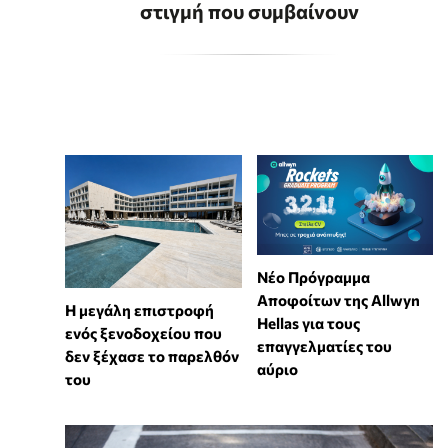
στιγμή που συμβαίνουν
Νέο Πρόγραμμα
Αποφοίτων της Allwyn
Η μεγάλη επιστροφή
Hellas για τους
ενός ξενοδοχείου που
επαγγελματίες του
δεν ξέχασε το παρελθόν
αύριο
του