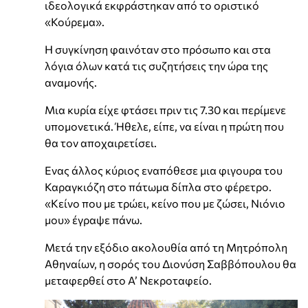
ιδεολογικά εκφράστηκαν από το οριστικό
«Κούρεμα».
Η συγκίνηση φαινόταν στο πρόσωπο και στα
λόγια όλων κατά τις συζητήσεις την ώρα της
αναμονής.
Μια κυρία είχε φτάσει πριν τις 7.30 και περίμενε
υπομονετικά. Ήθελε, είπε, να είναι η πρώτη που
θα τον αποχαιρετίσει.
Ενας άλλος κύριος εναπόθεσε μια φιγουρα του
Καραγκιόζη στο πάτωμα δίπλα στο φέρετρο.
«Κείνο που με τρώει, κείνο που με ζώσει, Νιόνιο
μου» έγραψε πάνω.
Μετά την εξόδιο ακολουθία από τη Μητρόπολη
Αθηναίων, η σορός του Διονύση Σαββόπουλου θα
μεταφερθεί στο Α’ Νεκροταφείο.