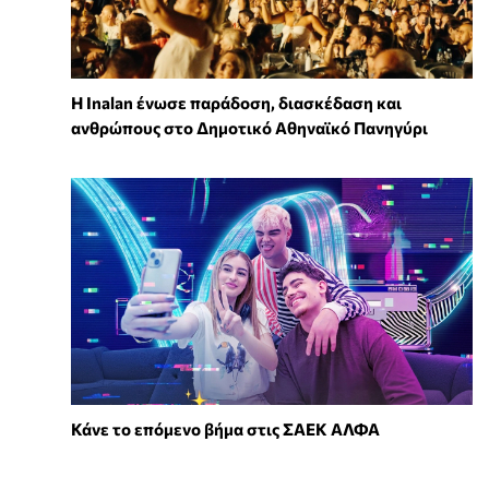
Η Inalan ένωσε παράδοση, διασκέδαση και
ανθρώπους στο Δημοτικό Αθηναϊκό Πανηγύρι
Κάνε το επόμενο βήμα στις ΣΑΕΚ ΑΛΦΑ