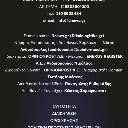
ΑΡ. ΓΕΜΗ:
145803601000
Τηλ:
210 3608484
E-mail:
info@dnews.gr
Domain name:
Dnews.gr (Dikaiologitika.gr)
Νόμιμος Εκπρόσωπος - Διευθύνων Σύμβουλος:
Νίκος
Ανδριόπουλος (andriopoulos@opinion-post.gr)
Ιδιοκτησία:
OPINIONPOST A.E.
- Μέτοχοι:
ENERGY REGISTER
Α.Ε. / Ανδριόπουλος Νικόλαος
Δικαιούχος Domain:
OPINIONPOST A.E.
- Διαχειριστής Domain:
Σωτήρης Μπέσκος
Διευθυντής Ιστοσελίδας:
Παναγιώτης Ευθυμιάδης
Διευθυντής Σύνταξης:
Κώστας Σαρρηκώστας
ΤΑΥΤΟΤΗΤΑ
ΔΙΑΦΗΜΙΣΗ
ΟΡΟΙ ΧΡΗΣΗΣ
ΠΟΛΙΤΙΚΗ ΠΡΟΣΤΑΣΙΑΣ ΔΕΔΟΜΕΝΩΝ