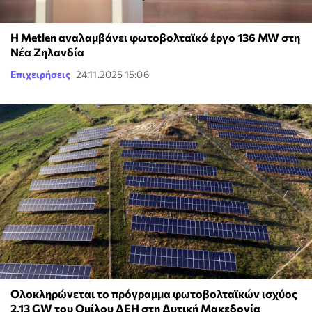
Η Metlen αναλαμβάνει φωτοβολταϊκό έργο 136 MW στη
Νέα Ζηλανδία
Επιχειρήσεις
24.11.2025 15:06
Ολοκληρώνεται το πρόγραμμα φωτοβολταϊκών ισχύος
2,13 GW του Ομίλου ΔΕΗ στη Δυτική Μακεδονία