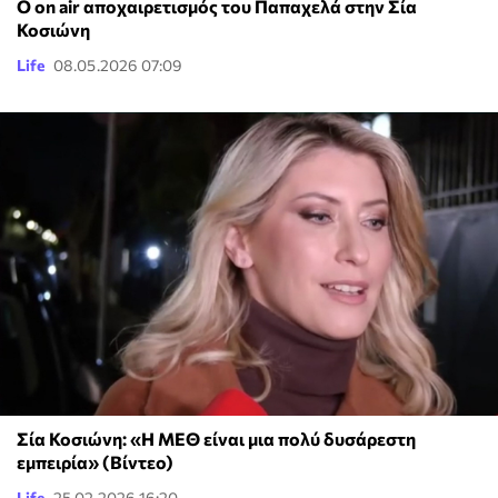
Ο on air αποχαιρετισμός του Παπαχελά στην Σία
Κοσιώνη
Life
08.05.2026 07:09
Σία Κοσιώνη: «Η ΜΕΘ είναι μια πολύ δυσάρεστη
εμπειρία» (Βίντεο)
Life
25.02.2026 16:20