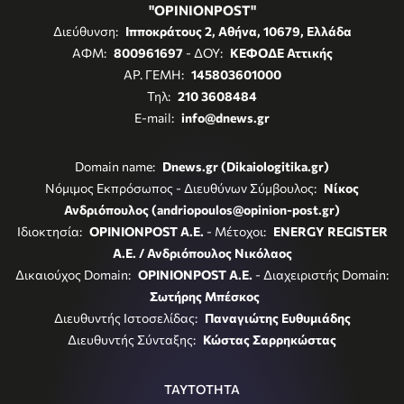
"OPINIONPOST"
Διεύθυνση:
Ιπποκράτους 2, Αθήνα, 10679, Ελλάδα
ΑΦΜ:
800961697
- ΔΟΥ:
ΚΕΦΟΔΕ Αττικής
ΑΡ. ΓΕΜΗ:
145803601000
Τηλ:
210 3608484
E-mail:
info@dnews.gr
Domain name:
Dnews.gr (Dikaiologitika.gr)
Νόμιμος Εκπρόσωπος - Διευθύνων Σύμβουλος:
Νίκος
Ανδριόπουλος (andriopoulos@opinion-post.gr)
Ιδιοκτησία:
OPINIONPOST A.E.
- Μέτοχοι:
ENERGY REGISTER
Α.Ε. / Ανδριόπουλος Νικόλαος
Δικαιούχος Domain:
OPINIONPOST A.E.
- Διαχειριστής Domain:
Σωτήρης Μπέσκος
Διευθυντής Ιστοσελίδας:
Παναγιώτης Ευθυμιάδης
Διευθυντής Σύνταξης:
Κώστας Σαρρηκώστας
ΤΑΥΤΟΤΗΤΑ