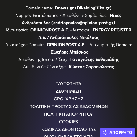
Domain name:
Dnews.gr (Dikaiologitika.gr)
Νόμιμος Εκπρόσωπος - Διευθύνων Σύμβουλος:
Νίκος
Ανδριόπουλος (andriopoulos@opinion-post.gr)
Ιδιοκτησία:
OPINIONPOST A.E.
- Μέτοχοι:
ENERGY REGISTER
Α.Ε. / Ανδριόπουλος Νικόλαος
Δικαιούχος Domain:
OPINIONPOST A.E.
- Διαχειριστής Domain:
Σωτήρης Μπέσκος
Διευθυντής Ιστοσελίδας:
Παναγιώτης Ευθυμιάδης
Διευθυντής Σύνταξης:
Κώστας Σαρρηκώστας
ΤΑΥΤΟΤΗΤΑ
ΔΙΑΦΗΜΙΣΗ
ΟΡΟΙ ΧΡΗΣΗΣ
ΠΟΛΙΤΙΚΗ ΠΡΟΣΤΑΣΙΑΣ ΔΕΔΟΜΕΝΩΝ
ΠΟΛΙΤΙΚΗ ΑΠΟΡΡΗΤΟΥ
COOKIES
ΚΩΔΙΚΑΣ ΔΕΟΝΤΟΛΟΓΙΑΣ
ΑΠΟΡΡΗΤΟ
ΟΙΚΟΝΟΜΙΚΑ ΣΤΟΙΧΕΙΑ