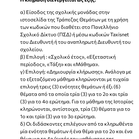
α) Είσοδος της σχολικής μονάδας στην
ιστοσελίδα της Τράπεζας Θεμάτων με τη χρήση
των κωδικών που διαθέτει στο Πανελλήνιο
Σχολικό Δίκτυο (ΠΣΔ) ή μέσω κωδικών Taxisnet
του Διευθυντή ή του αναπληρωτή Διευθυντή του
σχολείου.
β) Επιλογή : «Σχολικό έτος», «Εξεταστική
περίοδος», «Τάξη» και «Μάθημα».
γ) Επιλογή: «Δημιουργία κλήρωσης». Ανάλογα με
το εξεταζόμενο μάθημα κληρώνονται με τυχαία
επιλογή τρεις (3) ενότητες θεμάτων ή έξι (6)
θέματα από τα οποία τρία (3) για το 2ο και τρία
(3) για το 4ο ερώτημα. Για το μάθημα της Ιστορίας
κληρώνονται, αντίστοιχα, τρία (3) θέματα για το
1ο και τρία (3) για το 3ο ερώτημα.
δ) Οι διδάσκοντες επιλέγουν από τα κληρωθέντα
μία ενότητα θεμάτων ή ένα θέμα για το 2ο και ένα
θέμα για το 4ο (εκτός του μαθήματος της