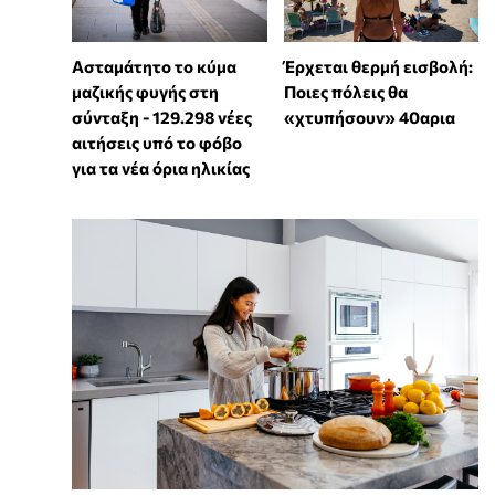
Ασταμάτητο το κύμα
Έρχεται θερμή εισβολή:
μαζικής φυγής στη
Ποιες πόλεις θα
σύνταξη - 129.298 νέες
«χτυπήσουν» 40αρια
αιτήσεις υπό το φόβο
για τα νέα όρια ηλικίας