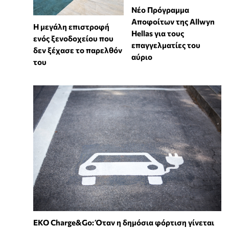
Νέο Πρόγραμμα
Αποφοίτων της Allwyn
Η μεγάλη επιστροφή
Hellas για τους
ενός ξενοδοχείου που
επαγγελματίες του
δεν ξέχασε το παρελθόν
αύριο
του
EKO Charge&Go: Όταν η δημόσια φόρτιση γίνεται