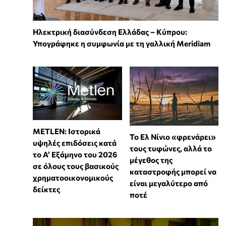
Ηλεκτρική διασύνδεση Ελλάδας – Κύπρου:
Υπογράφηκε η συμφωνία με τη γαλλική Meridiam
METLEN: Ιστορικά
Το Ελ Νίνιο «φρενάρει»
υψηλές επιδόσεις κατά
τους τυφώνες, αλλά το
το Α’ Εξάμηνο του 2026
μέγεθος της
σε όλους τους βασικούς
καταστροφής μπορεί να
χρηματοοικονομικούς
είναι μεγαλύτερο από
δείκτες
ποτέ