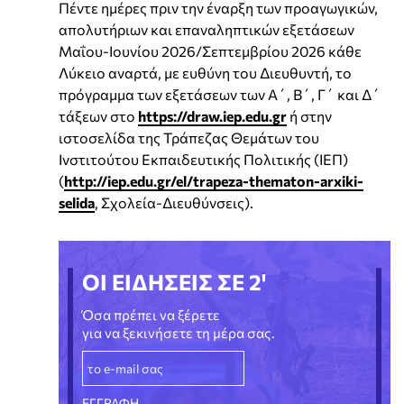
Πέντε ημέρες πριν την έναρξη των προαγωγικών,
απολυτήριων και επαναληπτικών εξετάσεων
Μαΐου-Ιουνίου 2026/Σεπτεμβρίου 2026 κάθε
Λύκειο αναρτά, με ευθύνη του Διευθυντή, το
πρόγραμμα των εξετάσεων των Α΄, Β΄, Γ΄ και Δ΄
τάξεων στο
https://draw.iep.edu.gr
ή στην
ιστοσελίδα της Τράπεζας Θεμάτων του
Ινστιτούτου Εκπαιδευτικής Πολιτικής (ΙΕΠ)
(
http://iep.edu.gr/el/trapeza-thematon-arxiki-
selida
, Σχολεία-Διευθύνσεις).
ΟΙ ΕΙΔΗΣΕΙΣ ΣΕ 2'
Όσα πρέπει να ξέρετε
για να ξεκινήσετε τη μέρα σας.