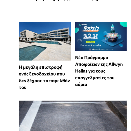
Νέο Πρόγραμμα
Αποφοίτων της Allwyn
Η μεγάλη επιστροφή
Hellas για τους
ενός ξενοδοχείου που
επαγγελματίες του
δεν ξέχασε το παρελθόν
αύριο
του