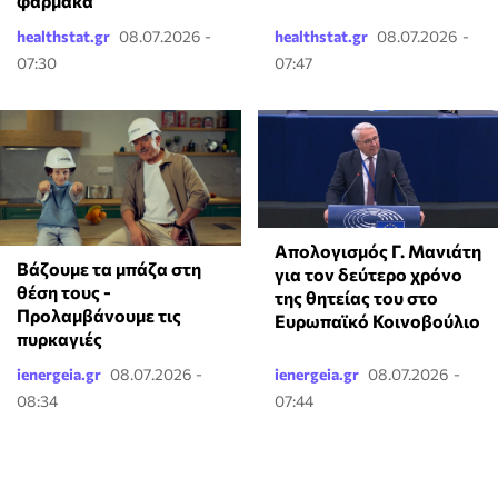
φάρμακα
healthstat.gr
08.07.2026 -
healthstat.gr
08.07.2026 -
07:30
07:47
Απολογισμός Γ. Μανιάτη
Βάζουμε τα μπάζα στη
για τον δεύτερο χρόνο
θέση τους -
της θητείας του στο
Προλαμβάνουμε τις
Ευρωπαϊκό Κοινοβούλιο
πυρκαγιές
ienergeia.gr
08.07.2026 -
ienergeia.gr
08.07.2026 -
08:34
07:44