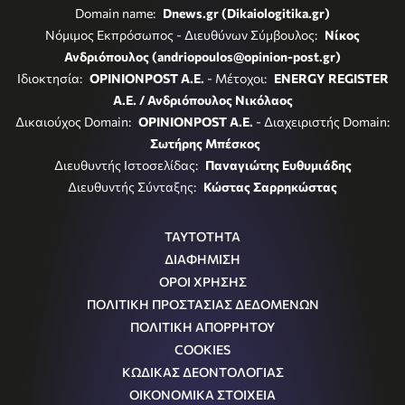
Domain name:
Dnews.gr (Dikaiologitika.gr)
Νόμιμος Εκπρόσωπος - Διευθύνων Σύμβουλος:
Νίκος
Ανδριόπουλος (andriopoulos@opinion-post.gr)
Ιδιοκτησία:
OPINIONPOST A.E.
- Μέτοχοι:
ENERGY REGISTER
Α.Ε. / Ανδριόπουλος Νικόλαος
Δικαιούχος Domain:
OPINIONPOST A.E.
- Διαχειριστής Domain:
Σωτήρης Μπέσκος
Διευθυντής Ιστοσελίδας:
Παναγιώτης Ευθυμιάδης
Διευθυντής Σύνταξης:
Κώστας Σαρρηκώστας
ΤΑΥΤΟΤΗΤΑ
ΔΙΑΦΗΜΙΣΗ
ΟΡΟΙ ΧΡΗΣΗΣ
ΠΟΛΙΤΙΚΗ ΠΡΟΣΤΑΣΙΑΣ ΔΕΔΟΜΕΝΩΝ
ΠΟΛΙΤΙΚΗ ΑΠΟΡΡΗΤΟΥ
COOKIES
ΚΩΔΙΚΑΣ ΔΕΟΝΤΟΛΟΓΙΑΣ
ΟΙΚΟΝΟΜΙΚΑ ΣΤΟΙΧΕΙΑ