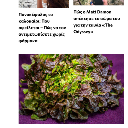
Πώς ο Matt Damon
Πονοκέφαλος το
απέκτησε το σώμα του
καλοκαίρι: Που
για την ταινία «The
οφείλεται – Πώς να τον
Odyssey»
αντιμετωπίσετε χωρίς
φάρμακα