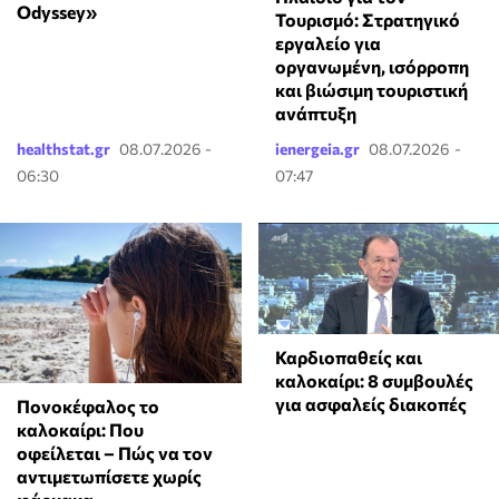
Odyssey»
Τουρισμό: Στρατηγικό
εργαλείο για
οργανωμένη, ισόρροπη
και βιώσιμη τουριστική
ανάπτυξη
healthstat.gr
08.07.2026 -
ienergeia.gr
08.07.2026 -
06:30
07:47
Καρδιοπαθείς και
καλοκαίρι: 8 συμβουλές
για ασφαλείς διακοπές
Πονοκέφαλος το
καλοκαίρι: Που
οφείλεται – Πώς να τον
αντιμετωπίσετε χωρίς