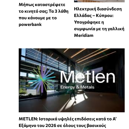
Μήπως καταστρέφετε
Ηλεκτρική διασύνδεση
το κινητό σας; Τα 3 λάθη
Ελλάδας – Κύπρου:
που κάνουμε με το
Υπογράφηκε η
powerbank
συμφωνία με τη γαλλική
Meridiam
METLEN: Ιστορικά υψηλές επιδόσεις κατά το Α’
Εξάμηνο του 2026 σε όλους τους βασικούς