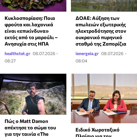
Κυκλοσπορίαση: Ποια
ΔΟΑΕ: Αύξηση των
φρούτα και λαχανικά
απωλειών εξωτερικής
είναι «επικίνδυνα»
ηλεκτροδότησης στον
εκτός από το μαρούλι –
ουκρανικό πυρηνικό
Ανησυχία στις ΗΠΑ
σταθμό της Ζαπορίζια
healthstat.gr
08.07.2026 -
ienergeia.gr
08.07.2026 -
08:27
08:04
Πώς ο Matt Damon
απέκτησε το σώμα του
Ειδικό Χωροταξικό
για την ταινία «The
Πλαίσιο για τον