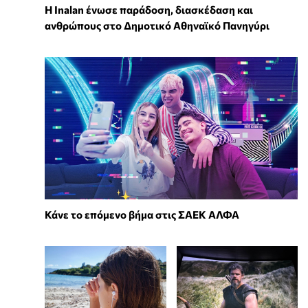
Η Inalan ένωσε παράδοση, διασκέδαση και
ανθρώπους στο Δημοτικό Αθηναϊκό Πανηγύρι
Κάνε το επόμενο βήμα στις ΣΑΕΚ ΑΛΦΑ