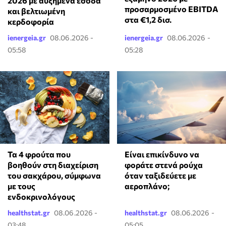
2026 με αυξημένα έσοδα
προσαρμοσμένο EBITDA
και βελτιωμένη
στα €1,2 δισ.
κερδοφορία
ienergeia.gr
08.06.2026 -
ienergeia.gr
08.06.2026 -
05:58
05:28
Τα 4 φρούτα που
⁠Είναι επικίνδυνο να
βοηθούν στη διαχείριση
φοράτε στενά ρούχα
του σακχάρου, σύμφωνα
όταν ταξιδεύετε με
με τους
αεροπλάνο;
ενδοκρινολόγους
healthstat.gr
08.06.2026 -
healthstat.gr
08.06.2026 -
03:48
05:05