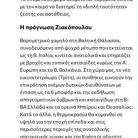
με τον καιρό να διατηρεί τη «διπλή ταυτότητα»
ζέστης και αστάθειας.
Η πρόγνωση Ζιακόπουλου
Βαρομετρικό χαμηλό στη Βαλτική Θάλασσα,
συνοδευόμενο από ψυχρό μέτωπο που εκτείνεται
ως τη Β. Ιταλία, κινείται ανατολικά και επηρεάζει
με βροχές και τοπικές καταιγίδες κυρίως την Α.
Ευρώπη και τα Β. Βαλκάνια. Στη χώρα μας, το νέο
εικοσιτετράωρο (Τρίτη), οι συνθήκες ευνοούν την
επικράτηση ανέμων δυτικών διευθύνσεων με
ένταση ως τα 6 μποφόρ και την εκδήλωση
απογευματινών όμβρων ή και καταιγίδων στη Β-
ΒΑ Ελλάδα και τα ορεινά Ηπείρου και Θεσσαλίας.
Κατά τα άλλα, η θερμοκρασία θα κυμανθεί σε
υψηλά για την εποχή επίπεδα και στις
περισσότερες περιοχές της ανατολικής
ηπειρωτικής χώρας και την Κρήτη οι μέγιστες