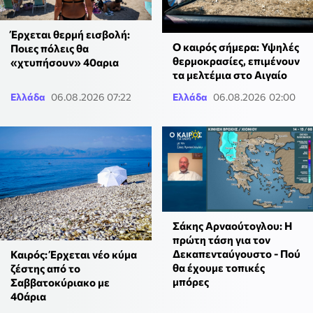
Έρχεται θερμή εισβολή:
Ο καιρός σήμερα: Υψηλές
Ποιες πόλεις θα
θερμοκρασίες, επιμένουν
«χτυπήσουν» 40αρια
τα μελτέμια στο Αιγαίο
Ελλάδα
06.08.2026 07:22
Ελλάδα
06.08.2026 02:00
Σάκης Αρναούτογλου: Η
πρώτη τάση για τον
Δεκαπενταύγουστο - Πού
Καιρός: Έρχεται νέο κύμα
θα έχουμε τοπικές
ζέστης από το
μπόρες
Σαββατοκύριακο με
40άρια