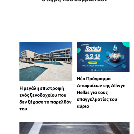
Νέο Πρόγραμμα
Αποφοίτων της Allwyn
Η μεγάλη επιστροφή
Hellas για τους
ενός ξενοδοχείου που
επαγγελματίες του
δεν ξέχασε το παρελθόν
αύριο
του