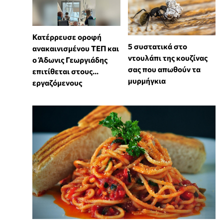
Κατέρρευσε οροφή
⁠5 συστατικά στο
ανακαινισμένου ΤΕΠ και
ντουλάπι της κουζίνας
ο Άδωνις Γεωργιάδης
σας που απωθούν τα
επιτίθεται στους...
μυρμήγκια
εργαζόμενους