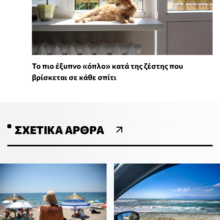
To πιο έξυπνο «όπλο» κατά της ζέστης που
βρίσκεται σε κάθε σπίτι
ΣΧΕΤΙΚΆ ΆΡΘΡΑ