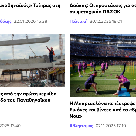
αναθηναϊκός» Τσίπρας στη
Δούκας: Οι προστάσεις για «
συμμετοχικό» ΠΑΣΟΚ
δότης
22.01.2026 16:38
Πολιτική
30.12.2025 18:01
 από την πρώτη κερκίδα
εδο του Παναθηναϊκού
Η Μπαρτσελόνα «επέστρεψε» 
Εικόνες και βίντεο από το «
Nou»
.2025 13:40
Αθλητισμός
07.11.2025 17:10