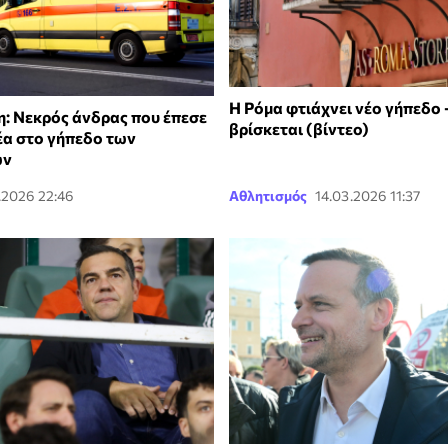
Η Ρόμα φτιάχνει νέο γήπεδο 
: Νεκρός άνδρας που έπεσε
βρίσκεται (βίντεο)
α στο γήπεδο των
ων
.2026 22:46
Αθλητισμός
14.03.2026 11:37