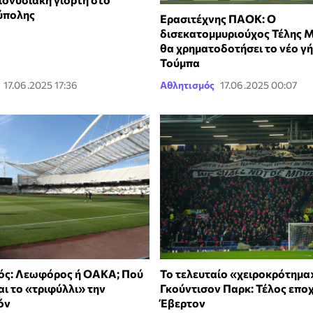
ύπολης
Ερασιτέχνης ΠΑΟΚ: Ο
δισεκατομμυριούχος Τέλης 
θα χρηματοδοτήσει το νέο γ
Τούμπα
17.06.2025 17:36
Αθλητισμός
17.06.2025 00:07
ός: Λεωφόρος ή ΟΑΚΑ; Πού
Το τελευταίο «χειροκρότημα
ι το «τριφύλλι» την
Γκούντισον Παρκ: Τέλος εποχ
όν
Έβερτον