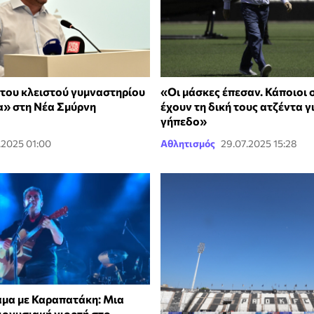
του κλειστού γυμναστηρίου
«Οι μάσκες έπεσαν. Κάποιοι 
» στη Νέα Σμύρνη
έχουν τη δική τους ατζέντα γ
γήπεδο»
.2025 01:00
Αθλητισμός
29.07.2025 15:28
μα με Καραπατάκη: Μια
ιονυσιακή γιορτή στο