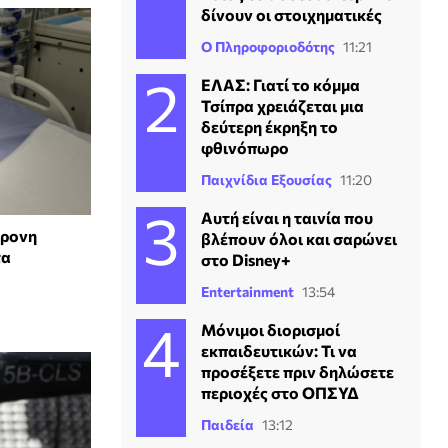
δίνουν οι στοιχηματικές
Ο Πληροφοριοδότης
11:21
ΕΛΑΣ: Γιατί το κόμμα
Τσίπρα χρειάζεται μια
δεύτερη έκρηξη το
φθινόπωρο
Παιχνίδια Εξουσίας
11:20
Αυτή είναι η ταινία που
χρονη
βλέπουν όλοι και σαρώνει
τα
στο Disney+
Entertainment
13:54
Μόνιμοι διορισμοί
εκπαιδευτικών: Τι να
προσέξετε πριν δηλώσετε
περιοχές στο ΟΠΣΥΔ
Παιδεία
13:12