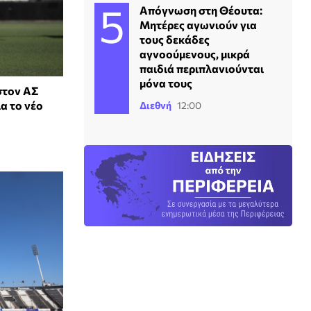
Απόγνωση στη Θέουτα:
Μητέρες αγωνιούν για
τους δεκάδες
αγνοούμενους, μικρά
παιδιά περιπλανιούνται
μόνα τους
στον ΑΣ
ια το νέο
Διεθνή
12:00