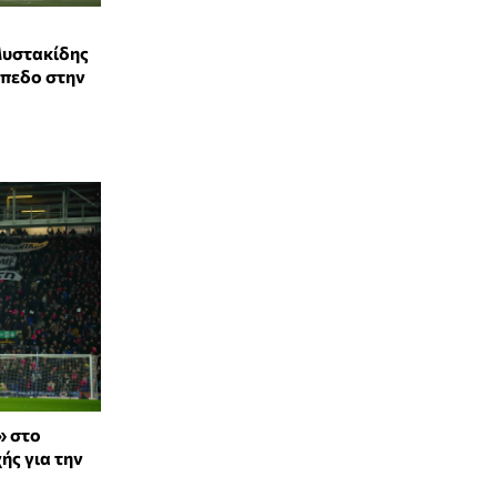
Μυστακίδης
ήπεδο στην
» στο
ής για την