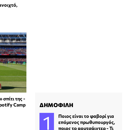
ανοιχτό,
σπίτι της -
ΔΗΜΟΦΙΛΗ
Spotify Camp
Ποιος είναι το φαβορί για
επόμενος πρωθυπουργός,
ποιος το αουτσάιντερ - Τι