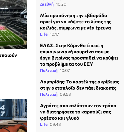
Διεθνή
10:20
Μία προπόνηση την εβδομάδα
αρκεί για να κάψετε το λίπος της
κοιλιάς, σύμφωνα με νέα έρευνα
Life
10:17
ΕΛΑΣ: Στην Κόρινθο έπεσε η
επικοινωνιακή κουρτίνα που με
μοποιούν
έργα βιτρίνας προσπαθεί να κρύψει
τα προβλήματα του ΕΣΥ
Πολιτική
10:07
Λαμπρίδης: Το καρτέλ της ακρίβειας
στην ακτοπλοΐα δεν πάει διακοπές
Πολιτική
09:58
Αγρότες αποκαλύπτουν τον τρόπο
να διατηρήσετε το καρπούζι σας
φρέσκο και γλυκό
Life
09:48