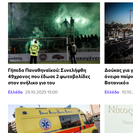
Γήπεδο Παναθηναϊκού: Συνελήφθη
Δούκας για 
49χρονος που έδωσε 2 φωτοβολίδες
όνειρο παίρν
στον ανήλικο γιο του
Βοτανικό»
Ελλάδα
29.10.2025 15:00
Ελλάδα
10.10