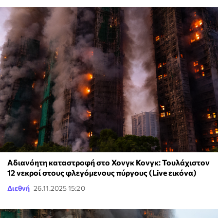
Αδιανόητη καταστροφή στο Χονγκ Κονγκ: Τουλάχιστον
12 νεκροί στους φλεγόμενους πύργους (Live εικόνα)
Διεθνή
26.11.2025 15:20