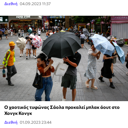
Διεθνή
04.09.2023 11:37
Ο χαοτικός τυφώνας Σάολα προκαλεί μπλακ άουτ στο
Χονγκ Κονγκ
Διεθνή
01.09.2023 23:44