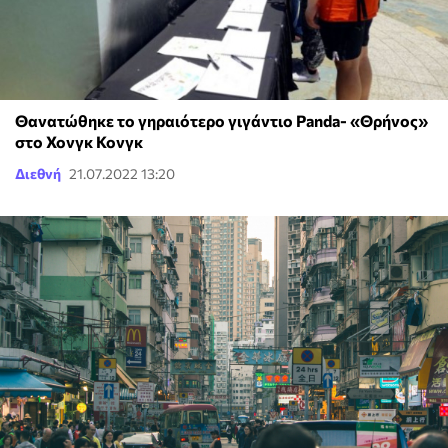
Θανατώθηκε το γηραιότερο γιγάντιο Panda- «Θρήνος»
στο Χονγκ Κονγκ
Διεθνή
21.07.2022 13:20