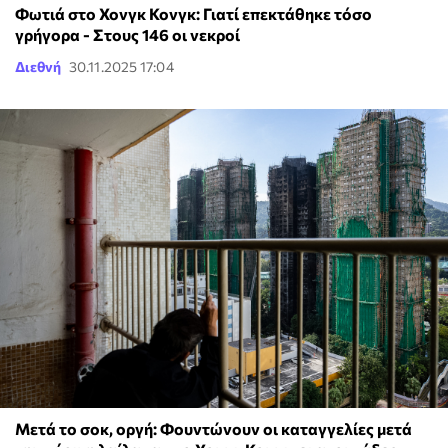
Φωτιά στο Χονγκ Κονγκ: Γιατί επεκτάθηκε τόσο
γρήγορα - Στους 146 οι νεκροί
Διεθνή
30.11.2025 17:04
Μετά το σοκ, οργή: Φουντώνουν οι καταγγελίες μετά