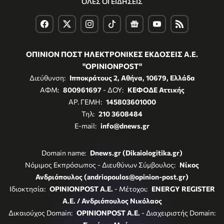
ΟΛΕΣ ΟΙ ΕΙΔΗΣΕΙΣ
ΟΠΙΝΙΟΝ ΠΟΣΤ ΗΛΕΚΤΡΟΝΙΚΕΣ ΕΚΔΟΣΕΙΣ Α.Ε.
"OPINIONPOST"
Διεύθυνση:
Ιπποκράτους 2, Αθήνα, 10679, Ελλάδα
ΑΦΜ:
800961697
- ΔΟΥ:
ΚΕΦΟΔΕ Αττικής
ΑΡ. ΓΕΜΗ:
145803601000
Τηλ:
210 3608484
E-mail:
info@dnews.gr
Domain name:
Dnews.gr (Dikaiologitika.gr)
Νόμιμος Εκπρόσωπος - Διευθύνων Σύμβουλος:
Νίκος
Ανδριόπουλος (andriopoulos@opinion-post.gr)
Ιδιοκτησία:
OPINIONPOST A.E.
- Μέτοχοι:
ENERGY REGISTER
Α.Ε. / Ανδριόπουλος Νικόλαος
Δικαιούχος Domain:
OPINIONPOST A.E.
- Διαχειριστής Domain: