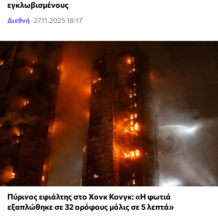
εγκλωβισμένους
Διεθνή
27.11.2025 18:17
Πύρινος εφιάλτης στο Xονκ Κονγκ: «Η φωτιά
εξαπλώθηκε σε 32 ορόφους μόλις σε 5 λεπτά»