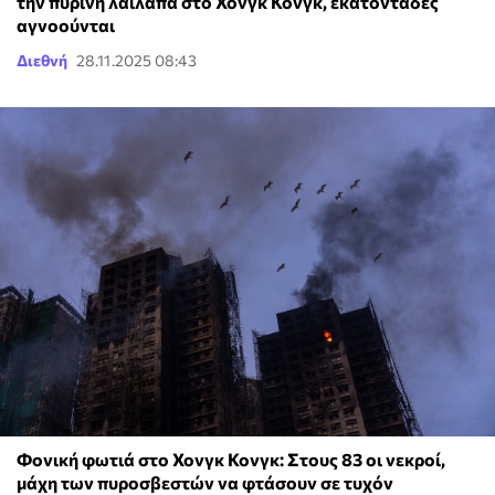
την πύρινη λαίλαπα στο Χονγκ Κονγκ, εκατοντάδες
αγνοούνται
Διεθνή
28.11.2025 08:43
Φονική φωτιά στο Χονγκ Κονγκ: Στους 83 οι νεκροί,
μάχη των πυροσβεστών να φτάσουν σε τυχόν