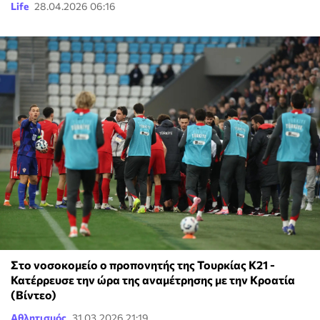
Life
28.04.2026 06:16
Στο νοσοκομείο ο προπονητής της Τουρκίας Κ21 -
Κατέρρευσε την ώρα της αναμέτρησης με την Κροατία
(Βίντεο)
Αθλητισμός
31.03.2026 21:19