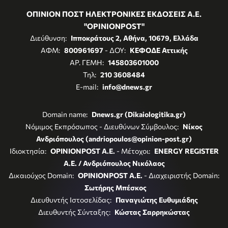
ΟΠΙΝΙΟΝ ΠΟΣΤ ΗΛΕΚΤΡΟΝΙΚΕΣ ΕΚΔΟΣΕΙΣ Α.Ε.
"OPINIONPOST"
Διεύθυνση:
Ιπποκράτους 2, Αθήνα, 10679, Ελλάδα
ΑΦΜ:
800961697
- ΔΟΥ:
ΚΕΦΟΔΕ Αττικής
ΑΡ. ΓΕΜΗ:
145803601000
Τηλ:
210 3608484
E-mail:
info@dnews.gr
Domain name:
Dnews.gr (Dikaiologitika.gr)
Νόμιμος Εκπρόσωπος - Διευθύνων Σύμβουλος:
Νίκος
Ανδριόπουλος (andriopoulos@opinion-post.gr)
Ιδιοκτησία:
OPINIONPOST A.E.
- Μέτοχοι:
ENERGY REGISTER
Α.Ε. / Ανδριόπουλος Νικόλαος
Δικαιούχος Domain:
OPINIONPOST A.E.
- Διαχειριστής Domain:
Σωτήρης Μπέσκος
Διευθυντής Ιστοσελίδας:
Παναγιώτης Ευθυμιάδης
Διευθυντής Σύνταξης:
Κώστας Σαρρηκώστας