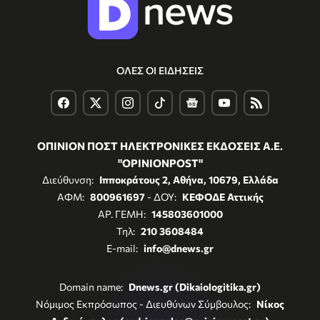
ΟΛΕΣ ΟΙ ΕΙΔΗΣΕΙΣ
ΟΠΙΝΙΟΝ ΠΟΣΤ ΗΛΕΚΤΡΟΝΙΚΕΣ ΕΚΔΟΣΕΙΣ Α.Ε.
"OPINIONPOST"
Διεύθυνση:
Ιπποκράτους 2, Αθήνα, 10679, Ελλάδα
ΑΦΜ:
800961697
- ΔΟΥ:
ΚΕΦΟΔΕ Αττικής
ΑΡ. ΓΕΜΗ:
145803601000
Τηλ:
210 3608484
E-mail:
info@dnews.gr
Domain name:
Dnews.gr (Dikaiologitika.gr)
Νόμιμος Εκπρόσωπος - Διευθύνων Σύμβουλος:
Νίκος