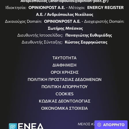
Ανδριόπουλος (andriopoulos@opinion-post.gr)
Ιδιοκτησία:
OPINIONPOST A.E.
- Μέτοχοι:
ENERGY REGISTER
Α.Ε. / Ανδριόπουλος Νικόλαος
Δικαιούχος Domain:
OPINIONPOST A.E.
- Διαχειριστής Domain:
Σωτήρης Μπέσκος
Διευθυντής Ιστοσελίδας:
Παναγιώτης Ευθυμιάδης
Διευθυντής Σύνταξης:
Κώστας Σαρρηκώστας
ΤΑΥΤΟΤΗΤΑ
ΔΙΑΦΗΜΙΣΗ
ΟΡΟΙ ΧΡΗΣΗΣ
ΠΟΛΙΤΙΚΗ ΠΡΟΣΤΑΣΙΑΣ ΔΕΔΟΜΕΝΩΝ
ΠΟΛΙΤΙΚΗ ΑΠΟΡΡΗΤΟΥ
COOKIES
ΚΩΔΙΚΑΣ ΔΕΟΝΤΟΛΟΓΙΑΣ
ΟΙΚΟΝΟΜΙΚΑ ΣΤΟΙΧΕΙΑ
ΜΕΛΟΣ #242054
ΑΠΟΡΡΗΤΟ